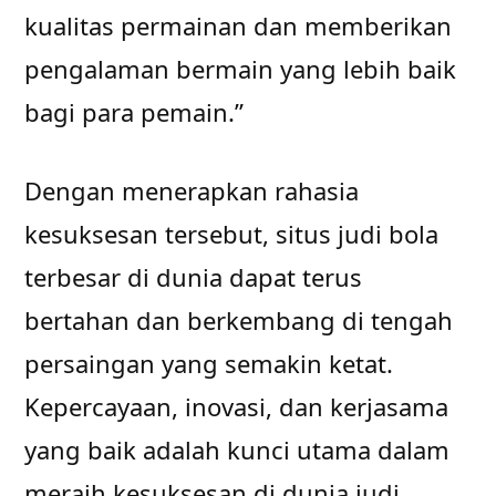
kualitas permainan dan memberikan
pengalaman bermain yang lebih baik
bagi para pemain.”
Dengan menerapkan rahasia
kesuksesan tersebut, situs judi bola
terbesar di dunia dapat terus
bertahan dan berkembang di tengah
persaingan yang semakin ketat.
Kepercayaan, inovasi, dan kerjasama
yang baik adalah kunci utama dalam
meraih kesuksesan di dunia judi