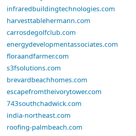
infraredbuildingtechnologies.com
harvesttablehermann.com
carrosdegolfclub.com
energydevelopmentassociates.com
floraandfarmer.com
s3fsolutions.com
brevardbeachhomes.com
escapefromtheivorytower.com
743southchadwick.com
india-northeast.com
roofing-palmbeach.com