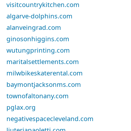
visitcountrykitchen.com
algarve-dolphins.com
alanveingrad.com
ginosonhiggins.com
wutungprinting.com
maritalsettlements.com
milwbikeskaterental.com
baymontjacksonms.com
townofaltonany.com
pglax.org
negativespacecleveland.com
liuteriapaoletti.com