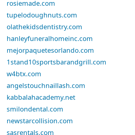
rosiemade.com
tupelodoughnuts.com
olathekidsdentistry.com
hanleyfuneralhomeinc.com
mejorpaquetesorlando.com
1stand10sportsbarandgrill.com
w4btx.com
angelstouchnaillash.com
kabbalahacademy.net
smilondental.com
newstarcollision.com
sasrentals.com