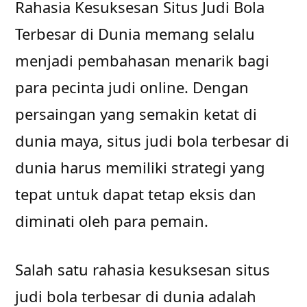
Rahasia Kesuksesan Situs Judi Bola
Terbesar di Dunia memang selalu
menjadi pembahasan menarik bagi
para pecinta judi online. Dengan
persaingan yang semakin ketat di
dunia maya, situs judi bola terbesar di
dunia harus memiliki strategi yang
tepat untuk dapat tetap eksis dan
diminati oleh para pemain.
Salah satu rahasia kesuksesan situs
judi bola terbesar di dunia adalah