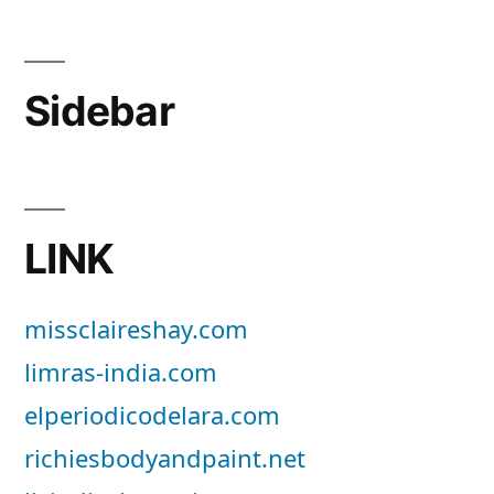
Sidebar
LINK
missclaireshay.com
limras-india.com
elperiodicodelara.com
richiesbodyandpaint.net