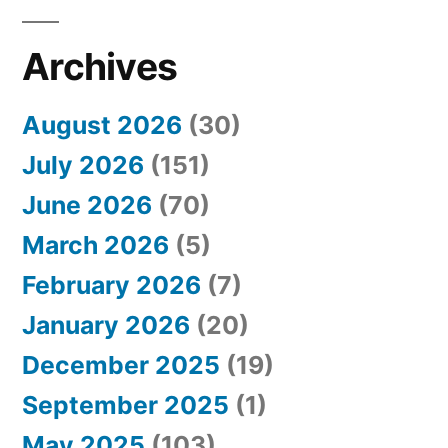
Archives
August 2026
(30)
July 2026
(151)
June 2026
(70)
March 2026
(5)
February 2026
(7)
January 2026
(20)
December 2025
(19)
September 2025
(1)
May 2025
(103)