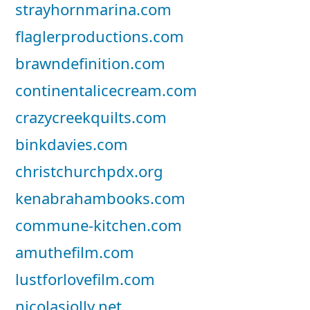
strayhornmarina.com
flaglerproductions.com
brawndefinition.com
continentalicecream.com
crazycreekquilts.com
binkdavies.com
christchurchpdx.org
kenabrahambooks.com
commune-kitchen.com
amuthefilm.com
lustforlovefilm.com
nicolasjolly.net