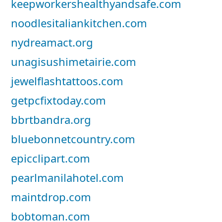
keepworkershealthyandsafe.com
noodlesitaliankitchen.com
nydreamact.org
unagisushimetairie.com
jewelflashtattoos.com
getpcfixtoday.com
bbrtbandra.org
bluebonnetcountry.com
epicclipart.com
pearlmanilahotel.com
maintdrop.com
bobtoman.com