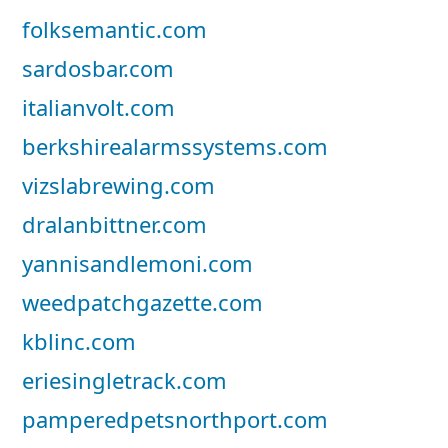
folksemantic.com
sardosbar.com
italianvolt.com
berkshirealarmssystems.com
vizslabrewing.com
dralanbittner.com
yannisandlemoni.com
weedpatchgazette.com
kblinc.com
eriesingletrack.com
pamperedpetsnorthport.com