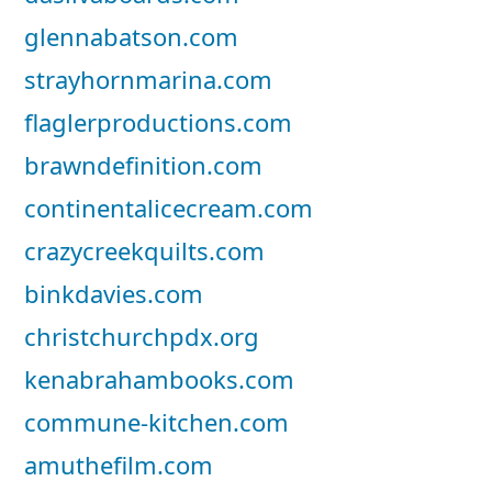
glennabatson.com
strayhornmarina.com
flaglerproductions.com
brawndefinition.com
continentalicecream.com
crazycreekquilts.com
binkdavies.com
christchurchpdx.org
kenabrahambooks.com
commune-kitchen.com
amuthefilm.com