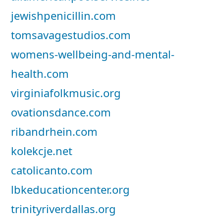
jewishpenicillin.com
tomsavagestudios.com
womens-wellbeing-and-mental-
health.com
virginiafolkmusic.org
ovationsdance.com
ribandrhein.com
kolekcje.net
catolicanto.com
lbkeducationcenter.org
trinityriverdallas.org