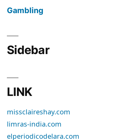
Gambling
Sidebar
LINK
missclaireshay.com
limras-india.com
elperiodicodelara.com