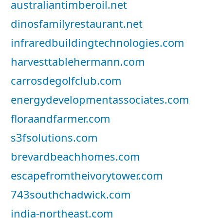
australiantimberoil.net
dinosfamilyrestaurant.net
infraredbuildingtechnologies.com
harvesttablehermann.com
carrosdegolfclub.com
energydevelopmentassociates.com
floraandfarmer.com
s3fsolutions.com
brevardbeachhomes.com
escapefromtheivorytower.com
743southchadwick.com
india-northeast.com