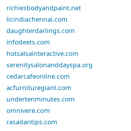
richiesbodyandpaint.net
licindiachennai.com
daughterdarlings.com
infodeets.com
hotsalsainteractive.com
serenitysalonanddayspa.org
cedarcafeonline.com
acfurnituregiant.com
undertenminutes.com
omnivere.com
rasadantips.com