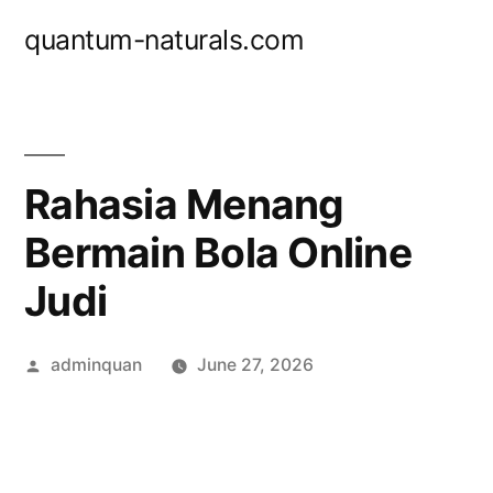
Skip
quantum-naturals.com
to
content
Rahasia Menang
Bermain Bola Online
Judi
Posted
adminquan
June 27, 2026
by