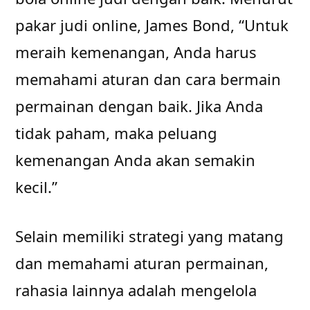
pakar judi online, James Bond, “Untuk
meraih kemenangan, Anda harus
memahami aturan dan cara bermain
permainan dengan baik. Jika Anda
tidak paham, maka peluang
kemenangan Anda akan semakin
kecil.”
Selain memiliki strategi yang matang
dan memahami aturan permainan,
rahasia lainnya adalah mengelola