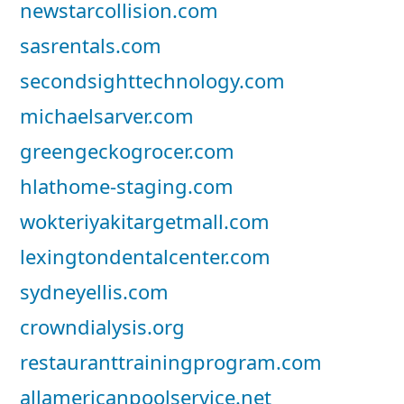
newstarcollision.com
sasrentals.com
secondsighttechnology.com
michaelsarver.com
greengeckogrocer.com
hlathome-staging.com
wokteriyakitargetmall.com
lexingtondentalcenter.com
sydneyellis.com
crowndialysis.org
restauranttrainingprogram.com
allamericanpoolservice.net