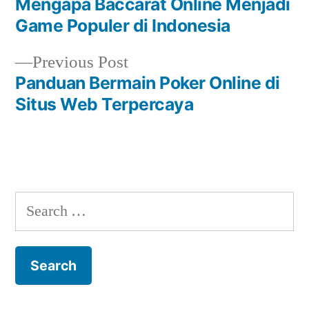
post:
Mengapa Baccarat Online Menjadi
Post
Game Populer di Indonesia
navigation
Previous
Previous Post
post:
Panduan Bermain Poker Online di
Situs Web Terpercaya
Search
for: