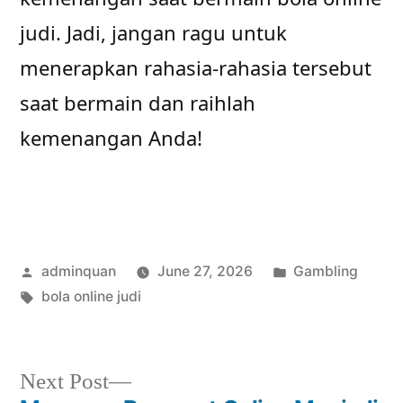
judi. Jadi, jangan ragu untuk
menerapkan rahasia-rahasia tersebut
saat bermain dan raihlah
kemenangan Anda!
Posted
Posted
adminquan
June 27, 2026
Gambling
by
Tags:
in
bola online judi
Next
Next Post