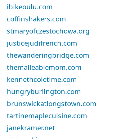
ibikeoulu.com
coffinshakers.com
stmaryofczestochowa.org
justicejudifrench.com
thewanderingbridge.com
themalleablemom.com
kennethcoletime.com
hungryburlington.com
brunswickatlongstown.com
tartinemaplecuisine.com
janekramer.net