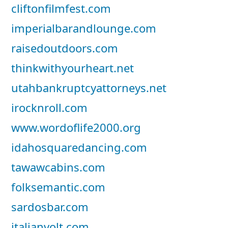
cliftonfilmfest.com
imperialbarandlounge.com
raisedoutdoors.com
thinkwithyourheart.net
utahbankruptcyattorneys.net
irocknroll.com
www.wordoflife2000.org
idahosquaredancing.com
tawawcabins.com
folksemantic.com
sardosbar.com
italianvolt.com