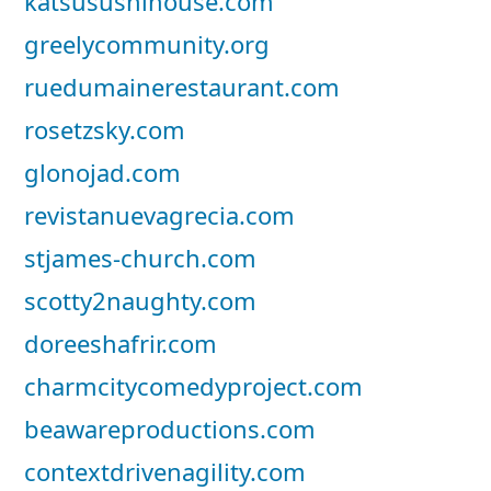
katsusushihouse.com
greelycommunity.org
ruedumainerestaurant.com
rosetzsky.com
glonojad.com
revistanuevagrecia.com
stjames-church.com
scotty2naughty.com
doreeshafrir.com
charmcitycomedyproject.com
beawareproductions.com
contextdrivenagility.com