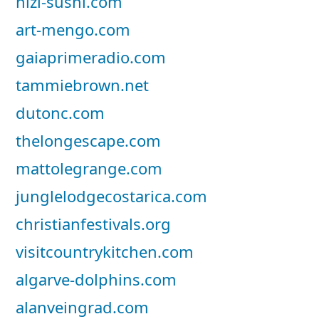
nizi-sushi.com
art-mengo.com
gaiaprimeradio.com
tammiebrown.net
dutonc.com
thelongescape.com
mattolegrange.com
junglelodgecostarica.com
christianfestivals.org
visitcountrykitchen.com
algarve-dolphins.com
alanveingrad.com