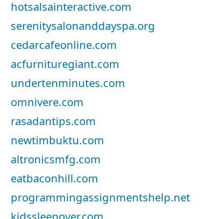
hotsalsainteractive.com
serenitysalonanddayspa.org
cedarcafeonline.com
acfurnituregiant.com
undertenminutes.com
omnivere.com
rasadantips.com
newtimbuktu.com
altronicsmfg.com
eatbaconhill.com
programmingassignmentshelp.net
kidssleepover.com