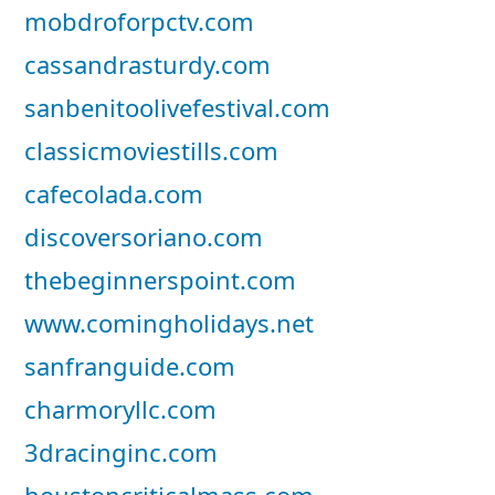
mobdroforpctv.com
cassandrasturdy.com
sanbenitoolivefestival.com
classicmoviestills.com
cafecolada.com
discoversoriano.com
thebeginnerspoint.com
www.comingholidays.net
sanfranguide.com
charmoryllc.com
3dracinginc.com