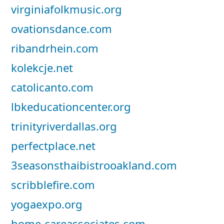
virginiafolkmusic.org
ovationsdance.com
ribandrhein.com
kolekcje.net
catolicanto.com
lbkeducationcenter.org
trinityriverdallas.org
perfectplace.net
3seasonsthaibistrooakland.com
scribblefire.com
yogaexpo.org
home-careassociates.com