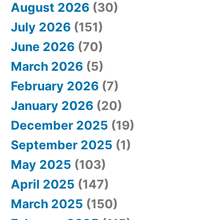
August 2026
(30)
July 2026
(151)
June 2026
(70)
March 2026
(5)
February 2026
(7)
January 2026
(20)
December 2025
(19)
September 2025
(1)
May 2025
(103)
April 2025
(147)
March 2025
(150)