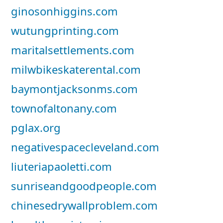
ginosonhiggins.com
wutungprinting.com
maritalsettlements.com
milwbikeskaterental.com
baymontjacksonms.com
townofaltonany.com
pglax.org
negativespacecleveland.com
liuteriapaoletti.com
sunriseandgoodpeople.com
chinesedrywallproblem.com