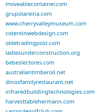
moveablecontainer.com
grupolareina.com
www.cherryvalleymuseum.com
cotentinwebdesign.com
oldetradingpost.com
ladiesunderconstruction.org
bebeslectores.com
australiantimberoil.net
dinosfamilyrestaurant.net
infraredbuildingtechnologies.com
harvesttablehermann.com
carrosdegolfclub.com