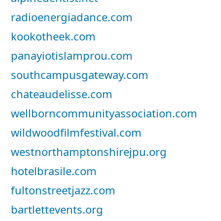
radioenergiadance.com
kookotheek.com
panayiotislamprou.com
southcampusgateway.com
chateaudelisse.com
wellborncommunityassociation.com
wildwoodfilmfestival.com
westnorthamptonshirejpu.org
hotelbrasile.com
fultonstreetjazz.com
bartlettevents.org