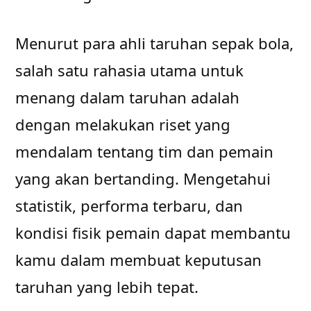
Menurut para ahli taruhan sepak bola,
salah satu rahasia utama untuk
menang dalam taruhan adalah
dengan melakukan riset yang
mendalam tentang tim dan pemain
yang akan bertanding. Mengetahui
statistik, performa terbaru, dan
kondisi fisik pemain dapat membantu
kamu dalam membuat keputusan
taruhan yang lebih tepat.