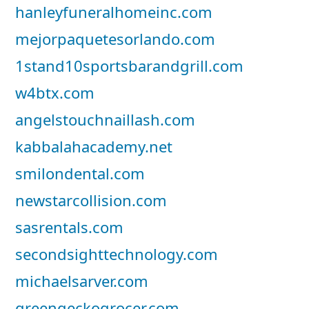
hanleyfuneralhomeinc.com
mejorpaquetesorlando.com
1stand10sportsbarandgrill.com
w4btx.com
angelstouchnaillash.com
kabbalahacademy.net
smilondental.com
newstarcollision.com
sasrentals.com
secondsighttechnology.com
michaelsarver.com
greengeckogrocer.com