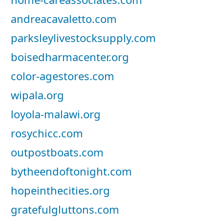
andreacavaletto.com
parksleylivestocksupply.com
boisedharmacenter.org
color-agestores.com
wipala.org
loyola-malawi.org
rosychicc.com
outpostboats.com
bytheendoftonight.com
hopeinthecities.org
gratefulgluttons.com