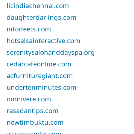
licindiachennai.com
daughterdarlings.com
infodeets.com
hotsalsainteractive.com
serenitysalonanddayspa.org
cedarcafeonline.com
acfurnituregiant.com
undertenminutes.com
omnivere.com
rasadantips.com
newtimbuktu.com
altronicsmfg.com