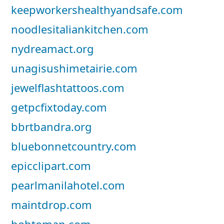
keepworkershealthyandsafe.com
noodlesitaliankitchen.com
nydreamact.org
unagisushimetairie.com
jewelflashtattoos.com
getpcfixtoday.com
bbrtbandra.org
bluebonnetcountry.com
epicclipart.com
pearlmanilahotel.com
maintdrop.com