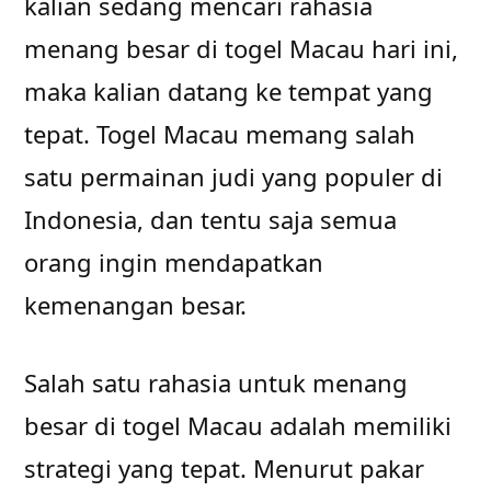
kalian sedang mencari rahasia
menang besar di togel Macau hari ini,
maka kalian datang ke tempat yang
tepat. Togel Macau memang salah
satu permainan judi yang populer di
Indonesia, dan tentu saja semua
orang ingin mendapatkan
kemenangan besar.
Salah satu rahasia untuk menang
besar di togel Macau adalah memiliki
strategi yang tepat. Menurut pakar