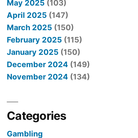
May 2025
(103)
April 2025
(147)
March 2025
(150)
February 2025
(115)
January 2025
(150)
December 2024
(149)
November 2024
(134)
Categories
Gambling