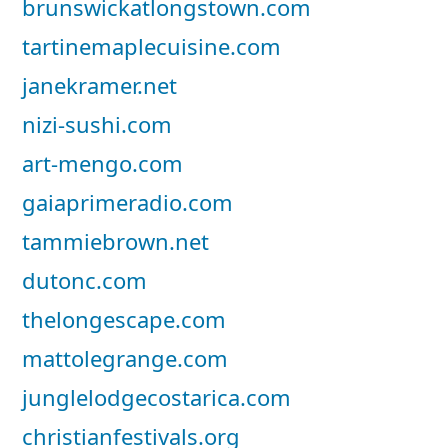
brunswickatlongstown.com
tartinemaplecuisine.com
janekramer.net
nizi-sushi.com
art-mengo.com
gaiaprimeradio.com
tammiebrown.net
dutonc.com
thelongescape.com
mattolegrange.com
junglelodgecostarica.com
christianfestivals.org