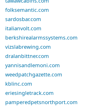
tawawcabins.com
folksemantic.com
sardosbar.com
italianvolt.com
berkshirealarmssystems.com
vizslabrewing.com
dralanbittner.com
yannisandlemoni.com
weedpatchgazette.com
kblinc.com
eriesingletrack.com
pamperedpetsnorthport.com