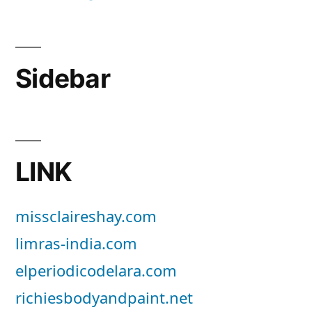
Sidebar
LINK
missclaireshay.com
limras-india.com
elperiodicodelara.com
richiesbodyandpaint.net