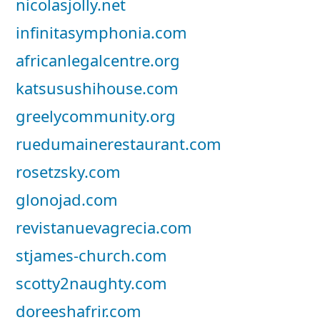
nicolasjolly.net
infinitasymphonia.com
africanlegalcentre.org
katsusushihouse.com
greelycommunity.org
ruedumainerestaurant.com
rosetzsky.com
glonojad.com
revistanuevagrecia.com
stjames-church.com
scotty2naughty.com
doreeshafrir.com