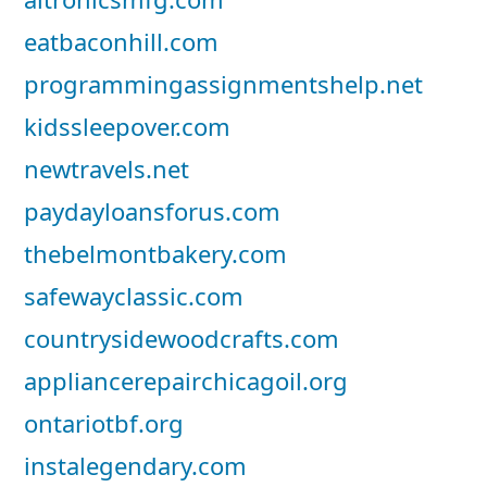
eatbaconhill.com
programmingassignmentshelp.net
kidssleepover.com
newtravels.net
paydayloansforus.com
thebelmontbakery.com
safewayclassic.com
countrysidewoodcrafts.com
appliancerepairchicagoil.org
ontariotbf.org
instalegendary.com