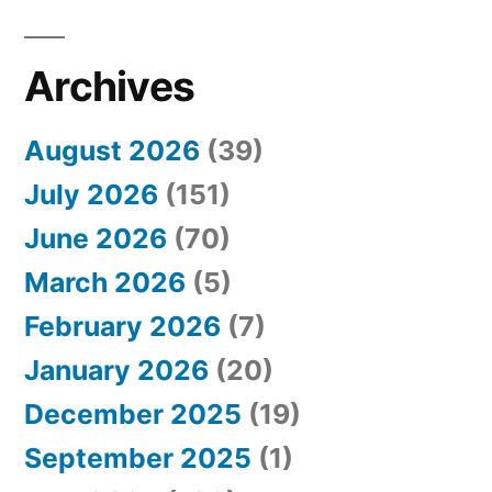
Archives
August 2026
(39)
July 2026
(151)
June 2026
(70)
March 2026
(5)
February 2026
(7)
January 2026
(20)
December 2025
(19)
September 2025
(1)