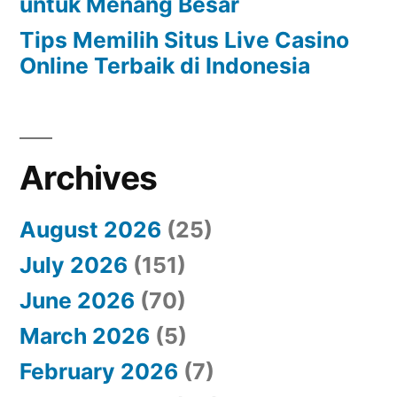
untuk Menang Besar
Tips Memilih Situs Live Casino
Online Terbaik di Indonesia
Archives
August 2026
(25)
July 2026
(151)
June 2026
(70)
March 2026
(5)
February 2026
(7)