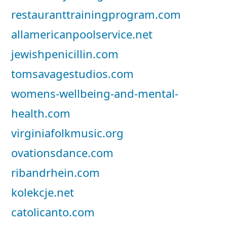
restauranttrainingprogram.com
allamericanpoolservice.net
jewishpenicillin.com
tomsavagestudios.com
womens-wellbeing-and-mental-
health.com
virginiafolkmusic.org
ovationsdance.com
ribandrhein.com
kolekcje.net
catolicanto.com