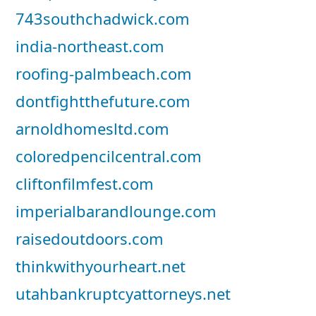
743southchadwick.com
india-northeast.com
roofing-palmbeach.com
dontfightthefuture.com
arnoldhomesltd.com
coloredpencilcentral.com
cliftonfilmfest.com
imperialbarandlounge.com
raisedoutdoors.com
thinkwithyourheart.net
utahbankruptcyattorneys.net