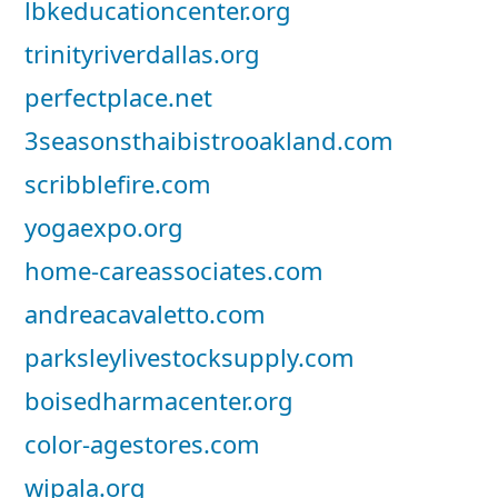
lbkeducationcenter.org
trinityriverdallas.org
perfectplace.net
3seasonsthaibistrooakland.com
scribblefire.com
yogaexpo.org
home-careassociates.com
andreacavaletto.com
parksleylivestocksupply.com
boisedharmacenter.org
color-agestores.com
wipala.org