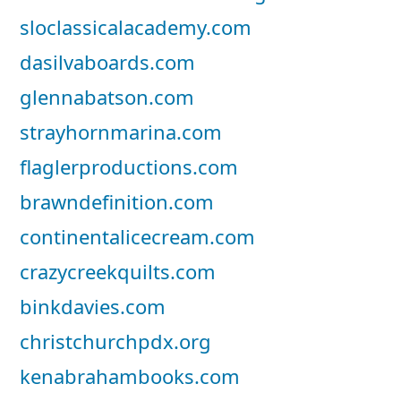
sloclassicalacademy.com
dasilvaboards.com
glennabatson.com
strayhornmarina.com
flaglerproductions.com
brawndefinition.com
continentalicecream.com
crazycreekquilts.com
binkdavies.com
christchurchpdx.org
kenabrahambooks.com