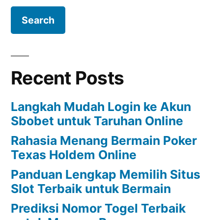
Recent Posts
Langkah Mudah Login ke Akun
Sbobet untuk Taruhan Online
Rahasia Menang Bermain Poker
Texas Holdem Online
Panduan Lengkap Memilih Situs
Slot Terbaik untuk Bermain
Prediksi Nomor Togel Terbaik