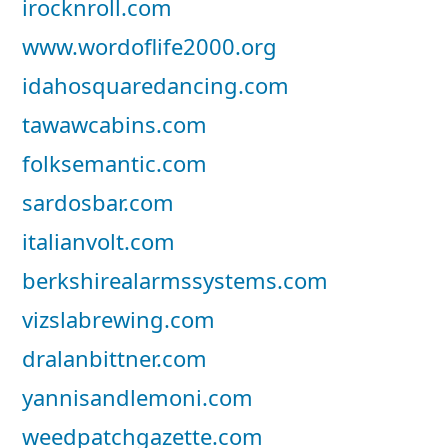
irocknroll.com
www.wordoflife2000.org
idahosquaredancing.com
tawawcabins.com
folksemantic.com
sardosbar.com
italianvolt.com
berkshirealarmssystems.com
vizslabrewing.com
dralanbittner.com
yannisandlemoni.com
weedpatchgazette.com