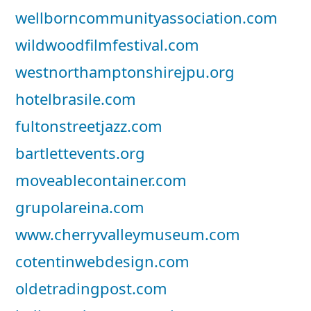
wellborncommunityassociation.com
wildwoodfilmfestival.com
westnorthamptonshirejpu.org
hotelbrasile.com
fultonstreetjazz.com
bartlettevents.org
moveablecontainer.com
grupolareina.com
www.cherryvalleymuseum.com
cotentinwebdesign.com
oldetradingpost.com