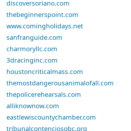
discoversoriano.com
thebeginnerspoint.com
www.comingholidays.net
sanfranguide.com
charmoryllc.com
3dracinginc.com
houstoncriticalmass.com
themostdangerousanimalofall.com
thepolicerehearsals.com
alliknownow.com
eastlewiscountychamber.com
tribunalcontenciosobc.org