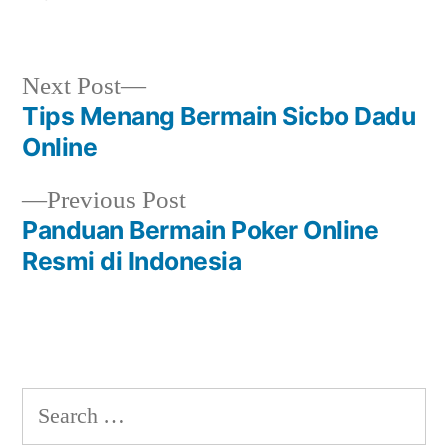
Next
Next Post
post:
Tips Menang Bermain Sicbo Dadu
Post
Online
navigation
Previous
Previous Post
post:
Panduan Bermain Poker Online
Resmi di Indonesia
Search
for: