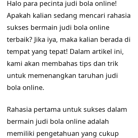
Halo para pecinta judi bola online!
Apakah kalian sedang mencari rahasia
sukses bermain judi bola online
terbaik? Jika iya, maka kalian berada di
tempat yang tepat! Dalam artikel ini,
kami akan membahas tips dan trik
untuk memenangkan taruhan judi
bola online.
Rahasia pertama untuk sukses dalam
bermain judi bola online adalah
memiliki pengetahuan yang cukup