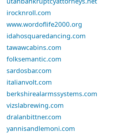
utahbankruptcyattorneys.net
irocknroll.com
www.wordoflife2000.org
idahosquaredancing.com
tawawcabins.com
folksemantic.com
sardosbar.com
italianvolt.com
berkshirealarmssystems.com
vizslabrewing.com
dralanbittner.com
yannisandlemoni.com