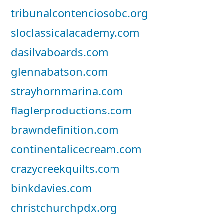
tribunalcontenciosobc.org
sloclassicalacademy.com
dasilvaboards.com
glennabatson.com
strayhornmarina.com
flaglerproductions.com
brawndefinition.com
continentalicecream.com
crazycreekquilts.com
binkdavies.com
christchurchpdx.org