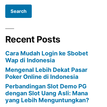
Recent Posts
Cara Mudah Login ke Sbobet
Wap di Indonesia
Mengenal Lebih Dekat Pasar
Poker Online di Indonesia
Perbandingan Slot Demo PG
dengan Slot Uang Asli: Mana
yang Lebih Menguntungkan?