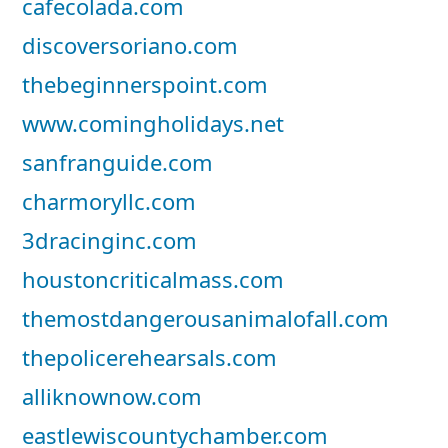
cafecolada.com
discoversoriano.com
thebeginnerspoint.com
www.comingholidays.net
sanfranguide.com
charmoryllc.com
3dracinginc.com
houstoncriticalmass.com
themostdangerousanimalofall.com
thepolicerehearsals.com
alliknownow.com
eastlewiscountychamber.com