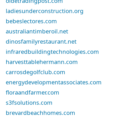
oldetradingpost.com
ladiesunderconstruction.org
bebeslectores.com
australiantimberoil.net
dinosfamilyrestaurant.net
infraredbuildingtechnologies.com
harvesttablehermann.com
carrosdegolfclub.com
energydevelopmentassociates.com
floraandfarmer.com
s3fsolutions.com
brevardbeachhomes.com