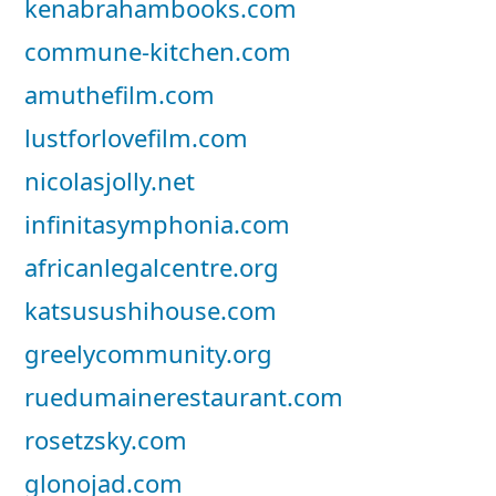
kenabrahambooks.com
commune-kitchen.com
amuthefilm.com
lustforlovefilm.com
nicolasjolly.net
infinitasymphonia.com
africanlegalcentre.org
katsusushihouse.com
greelycommunity.org
ruedumainerestaurant.com
rosetzsky.com
glonojad.com