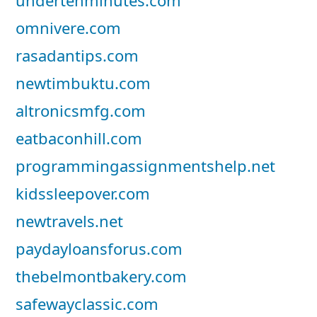
undertenminutes.com
omnivere.com
rasadantips.com
newtimbuktu.com
altronicsmfg.com
eatbaconhill.com
programmingassignmentshelp.net
kidssleepover.com
newtravels.net
paydayloansforus.com
thebelmontbakery.com
safewayclassic.com