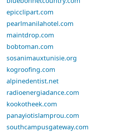
bluebonnetcountry.com
epicclipart.com
pearlmanilahotel.com
maintdrop.com
bobtoman.com
sosanimauxtunisie.org
kogroofing.com
alpinedentist.net
radioenergiadance.com
kookotheek.com
panayiotislamprou.com
southcampusgateway.com