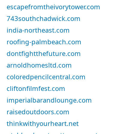
escapefromtheivorytower.com
743southchadwick.com
india-northeast.com
roofing-palmbeach.com
dontfightthefuture.com
arnoldhomesltd.com
coloredpencilcentral.com
cliftonfilmfest.com
imperialbarandlounge.com
raisedoutdoors.com
thinkwithyourheart.net