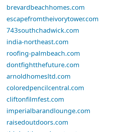
brevardbeachhomes.com
escapefromtheivorytower.com
743southchadwick.com
india-northeast.com
roofing-palmbeach.com
dontfightthefuture.com
arnoldhomesltd.com
coloredpencilcentral.com
cliftonfilmfest.com
imperialbarandlounge.com
raisedoutdoors.com