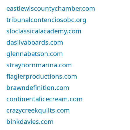
eastlewiscountychamber.com
tribunalcontenciosobc.org
sloclassicalacademy.com
dasilvaboards.com
glennabatson.com
strayhornmarina.com
flaglerproductions.com
brawndefinition.com
continentalicecream.com
crazycreekquilts.com
binkdavies.com