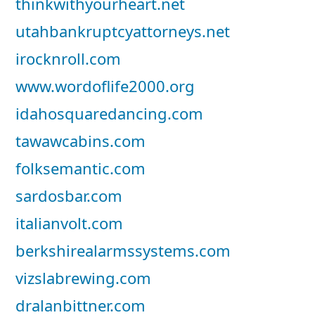
thinkwithyourheart.net
utahbankruptcyattorneys.net
irocknroll.com
www.wordoflife2000.org
idahosquaredancing.com
tawawcabins.com
folksemantic.com
sardosbar.com
italianvolt.com
berkshirealarmssystems.com
vizslabrewing.com
dralanbittner.com