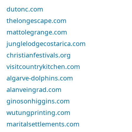
dutonc.com
thelongescape.com
mattolegrange.com
junglelodgecostarica.com
christianfestivals.org
visitcountrykitchen.com
algarve-dolphins.com
alanveingrad.com
ginosonhiggins.com
wutungprinting.com
maritalsettlements.com