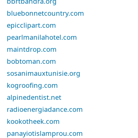
bbrtbandra.org
bluebonnetcountry.com
epicclipart.com
pearlmanilahotel.com
maintdrop.com
bobtoman.com
sosanimauxtunisie.org
kogroofing.com
alpinedentist.net
radioenergiadance.com
kookotheek.com
panayiotislamprou.com