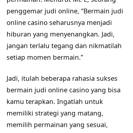
penggemar judi online, “Bermain judi
online casino seharusnya menjadi
hiburan yang menyenangkan. Jadi,
jangan terlalu tegang dan nikmatilah
setiap momen bermain.”
Jadi, itulah beberapa rahasia sukses
bermain judi online casino yang bisa
kamu terapkan. Ingatlah untuk
memiliki strategi yang matang,
memilih permainan yang sesuai,