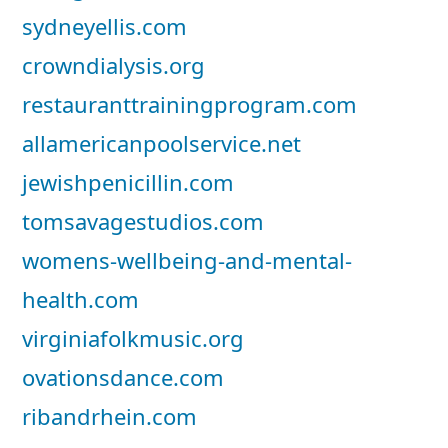
sydneyellis.com
crowndialysis.org
restauranttrainingprogram.com
allamericanpoolservice.net
jewishpenicillin.com
tomsavagestudios.com
womens-wellbeing-and-mental-
health.com
virginiafolkmusic.org
ovationsdance.com
ribandrhein.com