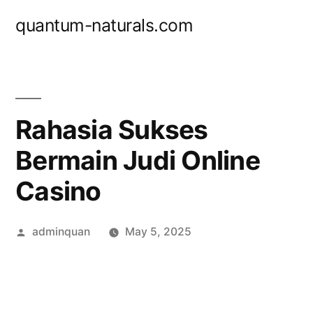
Skip
quantum-naturals.com
to
content
Rahasia Sukses
Bermain Judi Online
Casino
Posted
adminquan
May 5, 2025
by