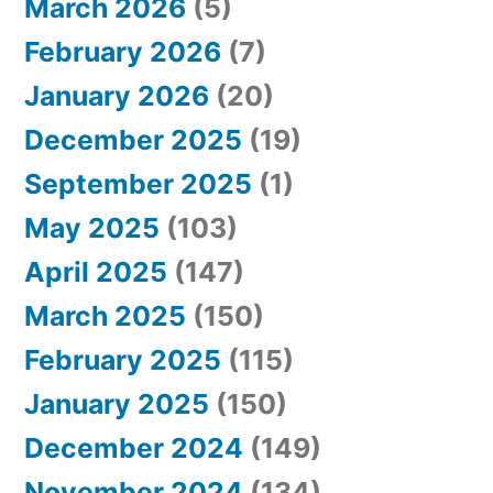
March 2026
(5)
February 2026
(7)
January 2026
(20)
December 2025
(19)
September 2025
(1)
May 2025
(103)
April 2025
(147)
March 2025
(150)
February 2025
(115)
January 2025
(150)
December 2024
(149)
November 2024
(134)