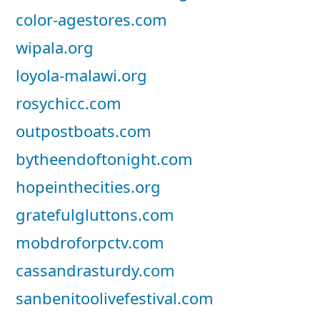
color-agestores.com
wipala.org
loyola-malawi.org
rosychicc.com
outpostboats.com
bytheendoftonight.com
hopeinthecities.org
gratefulgluttons.com
mobdroforpctv.com
cassandrasturdy.com
sanbenitoolivefestival.com