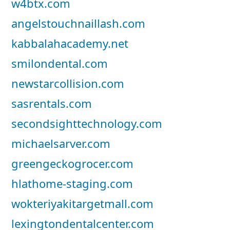
w4btx.com
angelstouchnaillash.com
kabbalahacademy.net
smilondental.com
newstarcollision.com
sasrentals.com
secondsighttechnology.com
michaelsarver.com
greengeckogrocer.com
hlathome-staging.com
wokteriyakitargetmall.com
lexingtondentalcenter.com