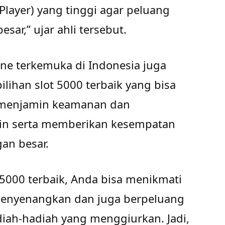
 Player) yang tinggi agar peluang
ar,” ujar ahli tersebut.
line terkemuka di Indonesia juga
lihan slot 5000 terbaik yang bisa
 menjamin keamanan dan
n serta memberikan kesempatan
an besar.
5000 terbaik, Anda bisa menikmati
menyenangkan dan juga berpeluang
ah-hadiah yang menggiurkan. Jadi,