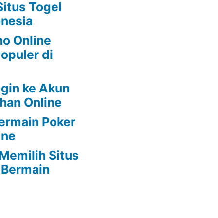
itus Togel
onesia
no Online
opuler di
gin ke Akun
han Online
ermain Poker
ine
Memilih Situs
k Bermain