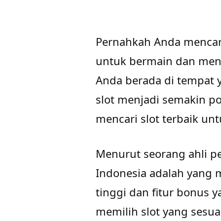
Pernahkah Anda mencari-
untuk bermain dan mena
Anda berada di tempat y
slot menjadi semakin p
mencari slot terbaik u
Menurut seorang ahli per
Indonesia adalah yang 
tinggi dan fitur bonus
memilih slot yang sesu