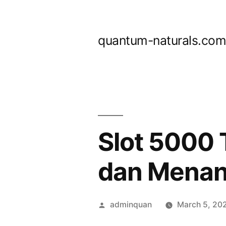
Skip
to
quantum-naturals.co
content
Slot 5000 
dan Menan
Posted
adminquan
March 5, 20
by