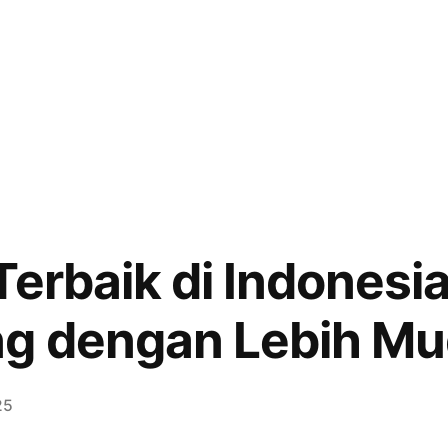
m
Terbaik di Indonesi
g dengan Lebih M
25