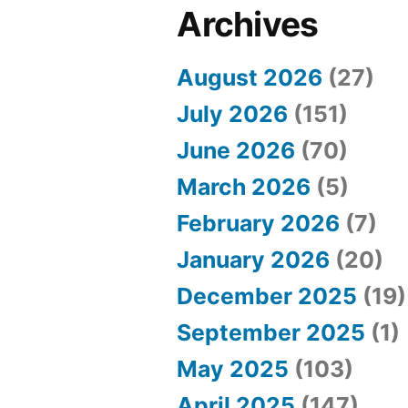
Archives
August 2026
(27)
July 2026
(151)
June 2026
(70)
March 2026
(5)
February 2026
(7)
January 2026
(20)
December 2025
(19)
September 2025
(1)
May 2025
(103)
April 2025
(147)