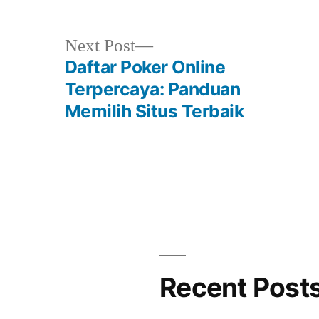
Next
Next Post
post:
:
Daftar Poker Online
Terpercaya: Panduan
Memilih Situs Terbaik
Recent Post