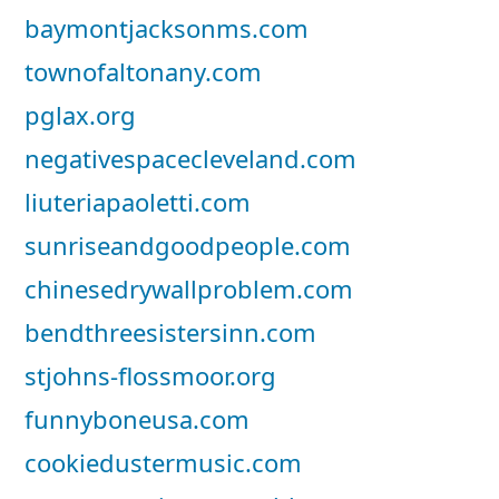
baymontjacksonms.com
townofaltonany.com
pglax.org
negativespacecleveland.com
liuteriapaoletti.com
sunriseandgoodpeople.com
chinesedrywallproblem.com
bendthreesistersinn.com
stjohns-flossmoor.org
funnyboneusa.com
cookiedustermusic.com