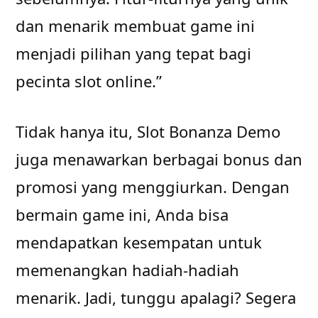
dan menarik membuat game ini
menjadi pilihan yang tepat bagi
pecinta slot online.”
Tidak hanya itu, Slot Bonanza Demo
juga menawarkan berbagai bonus dan
promosi yang menggiurkan. Dengan
bermain game ini, Anda bisa
mendapatkan kesempatan untuk
memenangkan hadiah-hadiah
menarik. Jadi, tunggu apalagi? Segera