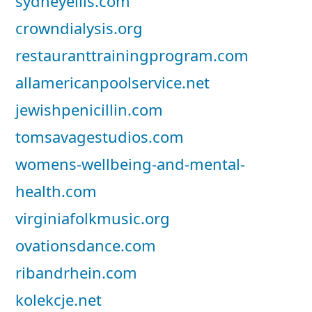
sydneyellis.com
crowndialysis.org
restauranttrainingprogram.com
allamericanpoolservice.net
jewishpenicillin.com
tomsavagestudios.com
womens-wellbeing-and-mental-
health.com
virginiafolkmusic.org
ovationsdance.com
ribandrhein.com
kolekcje.net