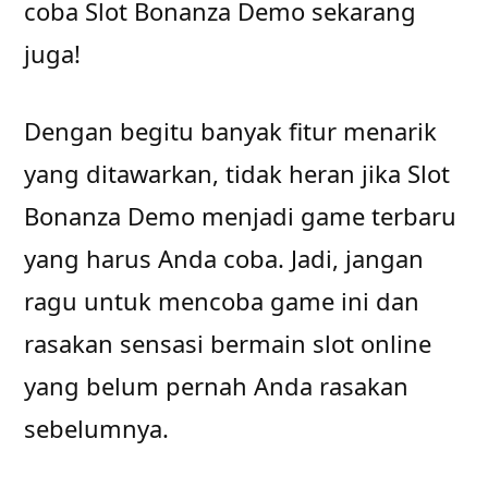
coba Slot Bonanza Demo sekarang
juga!
Dengan begitu banyak fitur menarik
yang ditawarkan, tidak heran jika Slot
Bonanza Demo menjadi game terbaru
yang harus Anda coba. Jadi, jangan
ragu untuk mencoba game ini dan
rasakan sensasi bermain slot online
yang belum pernah Anda rasakan
sebelumnya.