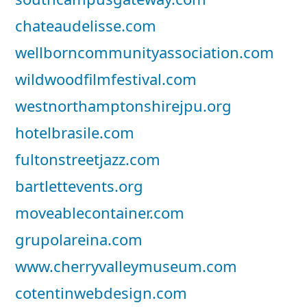
chateaudelisse.com
wellborncommunityassociation.com
wildwoodfilmfestival.com
westnorthamptonshirejpu.org
hotelbrasile.com
fultonstreetjazz.com
bartlettevents.org
moveablecontainer.com
grupolareina.com
www.cherryvalleymuseum.com
cotentinwebdesign.com