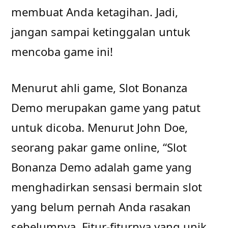
membuat Anda ketagihan. Jadi,
jangan sampai ketinggalan untuk
mencoba game ini!
Menurut ahli game, Slot Bonanza
Demo merupakan game yang patut
untuk dicoba. Menurut John Doe,
seorang pakar game online, “Slot
Bonanza Demo adalah game yang
menghadirkan sensasi bermain slot
yang belum pernah Anda rasakan
sebelumnya. Fitur-fiturnya yang unik