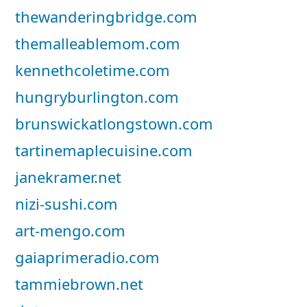
thewanderingbridge.com
themalleablemom.com
kennethcoletime.com
hungryburlington.com
brunswickatlongstown.com
tartinemaplecuisine.com
janekramer.net
nizi-sushi.com
art-mengo.com
gaiaprimeradio.com
tammiebrown.net