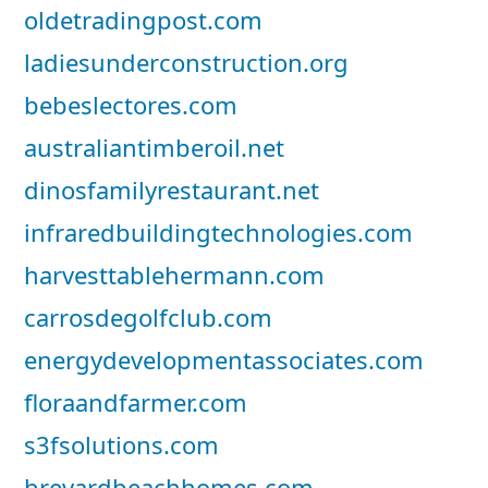
oldetradingpost.com
ladiesunderconstruction.org
bebeslectores.com
australiantimberoil.net
dinosfamilyrestaurant.net
infraredbuildingtechnologies.com
harvesttablehermann.com
carrosdegolfclub.com
energydevelopmentassociates.com
floraandfarmer.com
s3fsolutions.com
brevardbeachhomes.com