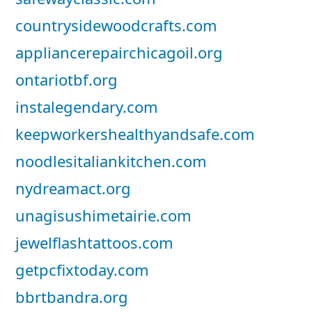
countrysidewoodcrafts.com
appliancerepairchicagoil.org
ontariotbf.org
instalegendary.com
keepworkershealthyandsafe.com
noodlesitaliankitchen.com
nydreamact.org
unagisushimetairie.com
jewelflashtattoos.com
getpcfixtoday.com
bbrtbandra.org