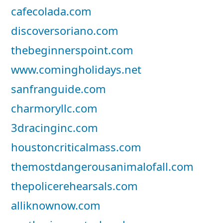
cafecolada.com
discoversoriano.com
thebeginnerspoint.com
www.comingholidays.net
sanfranguide.com
charmoryllc.com
3dracinginc.com
houstoncriticalmass.com
themostdangerousanimalofall.com
thepolicerehearsals.com
alliknownow.com