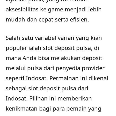
aksesibilitas ke game menjadi lebih
mudah dan cepat serta efisien.
Salah satu variabel varian yang kian
populer ialah slot deposit pulsa, di
mana Anda bisa melakukan deposit
melalui pulsa dari penyedia provider
seperti Indosat. Permainan ini dikenal
sebagai slot deposit pulsa dari
Indosat. Pilihan ini memberikan
kenikmatan bagi para pemain yang