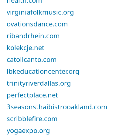
health.com
virginiafolkmusic.org
ovationsdance.com
ribandrhein.com
kolekcje.net
catolicanto.com
lbkeducationcenter.org
trinityriverdallas.org
perfectplace.net
3seasonsthaibistrooakland.com
scribblefire.com
yogaexpo.org