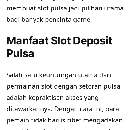
membuat slot pulsa jadi pilihan utama
bagi banyak pencinta game.
Manfaat Slot Deposit
Pulsa
Salah satu keuntungan utama dari
permainan slot dengan setoran pulsa
adalah kepraktisan akses yang
ditawarkannya. Dengan cara ini, para
pemain tidak harus ribet mengadakan