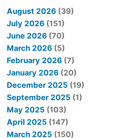
August 2026
(39)
July 2026
(151)
June 2026
(70)
March 2026
(5)
February 2026
(7)
January 2026
(20)
December 2025
(19)
September 2025
(1)
May 2025
(103)
April 2025
(147)
March 2025
(150)