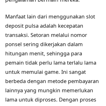
Manfaat lain dari menggunakan slot
deposit pulsa adalah kecepatan
transaksi. Setoran melalui nomor
ponsel sering dikerjakan dalam
hitungan menit, sehingga para
pemain tidak perlu lama terlalu lama
untuk memulai game. Ini sangat
berbeda dengan metode pembayaran
lainnya yang mungkin memerlukan
lama untuk diproses. Dengan proses