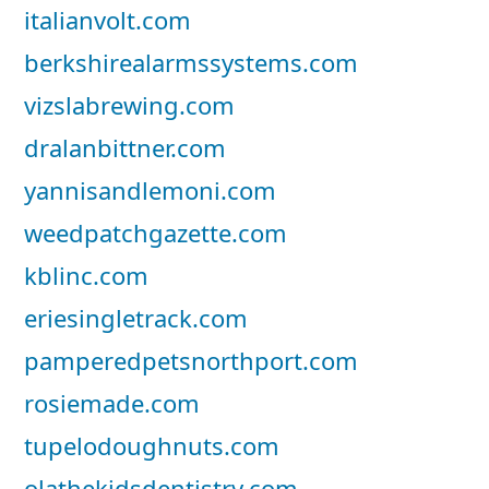
italianvolt.com
berkshirealarmssystems.com
vizslabrewing.com
dralanbittner.com
yannisandlemoni.com
weedpatchgazette.com
kblinc.com
eriesingletrack.com
pamperedpetsnorthport.com
rosiemade.com
tupelodoughnuts.com
olathekidsdentistry.com