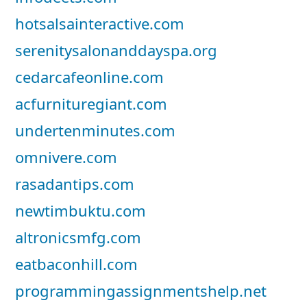
hotsalsainteractive.com
serenitysalonanddayspa.org
cedarcafeonline.com
acfurnituregiant.com
undertenminutes.com
omnivere.com
rasadantips.com
newtimbuktu.com
altronicsmfg.com
eatbaconhill.com
programmingassignmentshelp.net