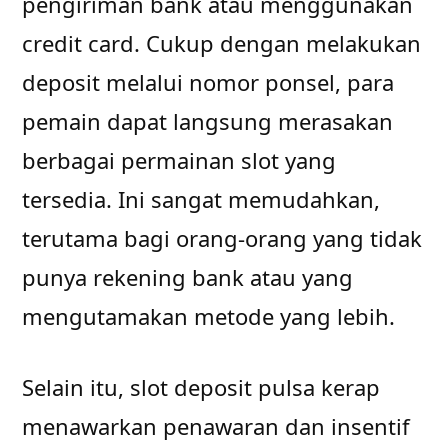
pengiriman bank atau menggunakan
credit card. Cukup dengan melakukan
deposit melalui nomor ponsel, para
pemain dapat langsung merasakan
berbagai permainan slot yang
tersedia. Ini sangat memudahkan,
terutama bagi orang-orang yang tidak
punya rekening bank atau yang
mengutamakan metode yang lebih.
Selain itu, slot deposit pulsa kerap
menawarkan penawaran dan insentif