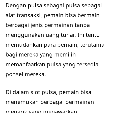
Dengan pulsa sebagai pulsa sebagai
alat transaksi, pemain bisa bermain
berbagai jenis permainan tanpa
menggunakan uang tunai. Ini tentu
memudahkan para pemain, terutama
bagi mereka yang memilih
memanfaatkan pulsa yang tersedia
ponsel mereka.
Di dalam slot pulsa, pemain bisa
menemukan berbagai permainan
menarik yang menawarkan