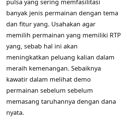
pulsa yang sering memfasilitasi
banyak jenis permainan dengan tema
dan fitur yang. Usahakan agar
memilih permainan yang memiliki RTP
yang, sebab hal ini akan
meningkatkan peluang kalian dalam
meraih kemenangan. Sebaiknya
kawatir dalam melihat demo
permainan sebelum sebelum
memasang taruhannya dengan dana
nyata.