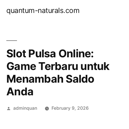
Skip
quantum-naturals.com
to
content
Slot Pulsa Online:
Game Terbaru untuk
Menambah Saldo
Anda
Posted
adminquan
February 9, 2026
by