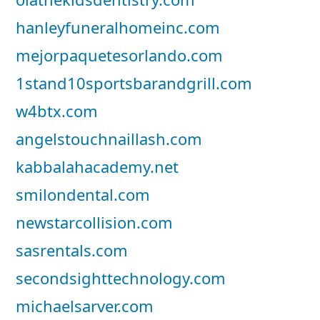
hanleyfuneralhomeinc.com
mejorpaquetesorlando.com
1stand10sportsbarandgrill.com
w4btx.com
angelstouchnaillash.com
kabbalahacademy.net
smilondental.com
newstarcollision.com
sasrentals.com
secondsighttechnology.com
michaelsarver.com