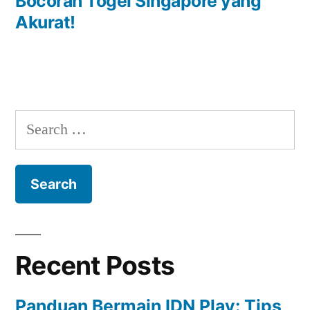
Bocoran Togel Singapore yang
Akurat!
Search
for:
Recent Posts
Panduan Bermain IDN Play: Tips