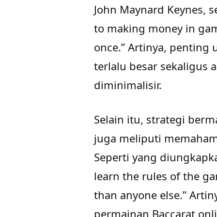
John Maynard Keynes, s
to making money in gamb
once.” Artinya, pentin
terlalu besar sekaligus 
diminimalisir.
Selain itu, strategi ber
juga meliputi memaham
Seperti yang diungkapkan
learn the rules of the g
than anyone else.” Art
permainan Baccarat onl