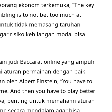
eorang ekonom terkemuka, “The key
ling is to not bet too much at
g untuk tidak memasang taruhan
agar risiko kehilangan modal bisa
main judi Baccarat online yang ampuh
i aturan permainan dengan baik.
 oleh Albert Einstein, “You have to
ame. And then you have to play better
inya, penting untuk memahami aturan
ine secara mendalam agar bisa