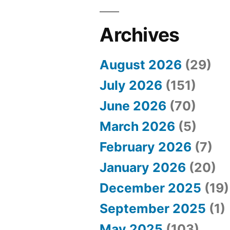
Archives
August 2026
(29)
July 2026
(151)
June 2026
(70)
March 2026
(5)
February 2026
(7)
January 2026
(20)
December 2025
(19)
September 2025
(1)
May 2025
(103)