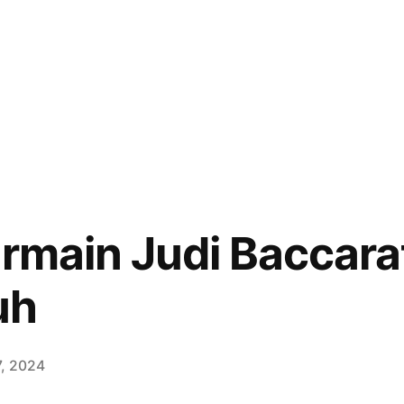
m
ermain Judi Baccara
uh
, 2024