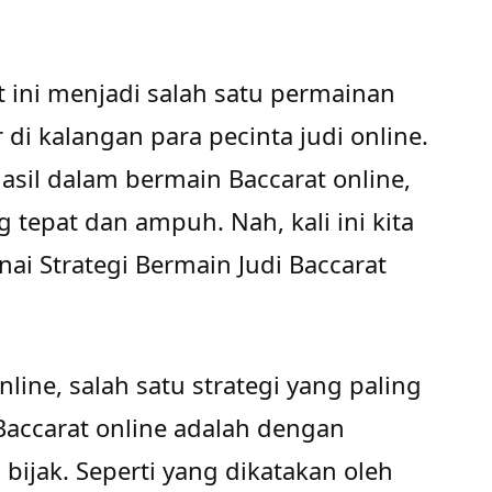
at ini menjadi salah satu permainan
 di kalangan para pecinta judi online.
sil dalam bermain Baccarat online,
 tepat dan ampuh. Nah, kali ini kita
 Strategi Bermain Judi Baccarat
nline, salah satu strategi yang paling
accarat online adalah dengan
bijak. Seperti yang dikatakan oleh