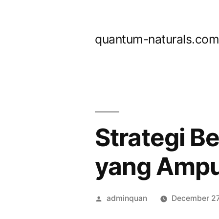
Skip
to
quantum-naturals.co
content
Strategi B
yang Amp
Posted
adminquan
December 27
by