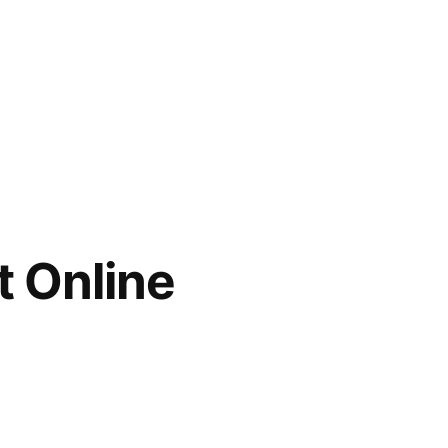
t Online