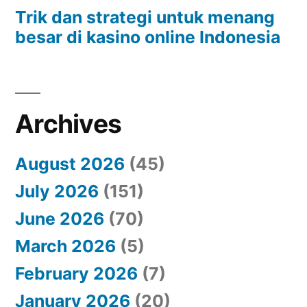
Trik dan strategi untuk menang
besar di kasino online Indonesia
Archives
August 2026
(45)
July 2026
(151)
June 2026
(70)
March 2026
(5)
February 2026
(7)
January 2026
(20)