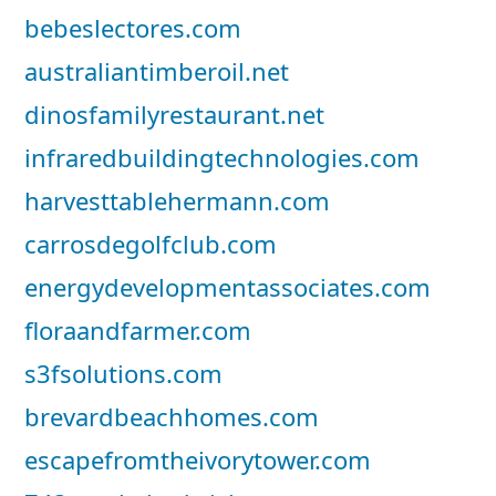
bebeslectores.com
australiantimberoil.net
dinosfamilyrestaurant.net
infraredbuildingtechnologies.com
harvesttablehermann.com
carrosdegolfclub.com
energydevelopmentassociates.com
floraandfarmer.com
s3fsolutions.com
brevardbeachhomes.com
escapefromtheivorytower.com