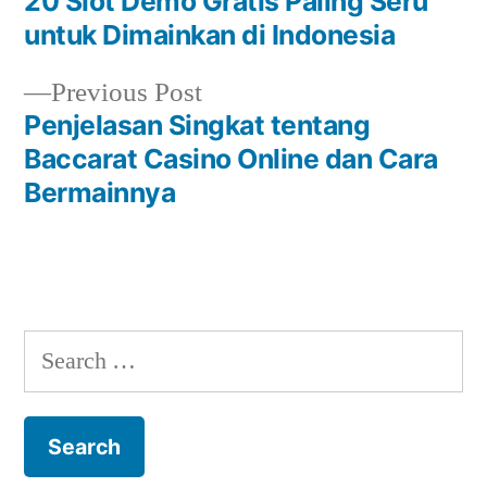
post:
20 Slot Demo Gratis Paling Seru
Post
untuk Dimainkan di Indonesia
navigation
Previous
Previous Post
post:
Penjelasan Singkat tentang
Baccarat Casino Online dan Cara
Bermainnya
Search
for: