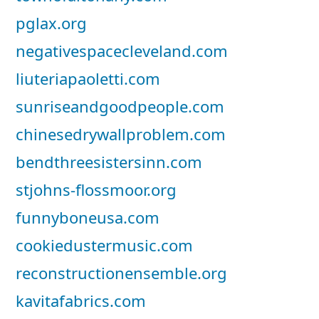
pglax.org
negativespacecleveland.com
liuteriapaoletti.com
sunriseandgoodpeople.com
chinesedrywallproblem.com
bendthreesistersinn.com
stjohns-flossmoor.org
funnyboneusa.com
cookiedustermusic.com
reconstructionensemble.org
kavitafabrics.com