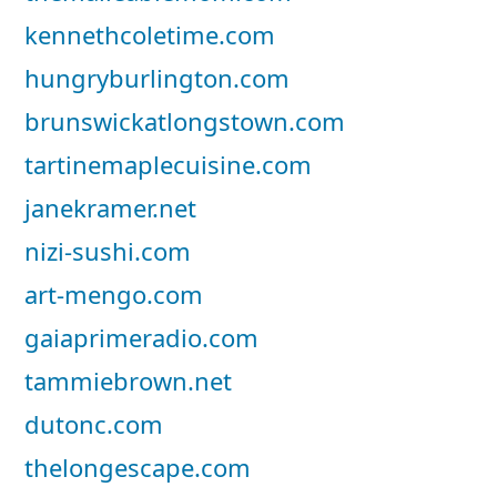
kennethcoletime.com
hungryburlington.com
brunswickatlongstown.com
tartinemaplecuisine.com
janekramer.net
nizi-sushi.com
art-mengo.com
gaiaprimeradio.com
tammiebrown.net
dutonc.com
thelongescape.com