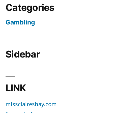
Categories
Gambling
Sidebar
LINK
missclaireshay.com