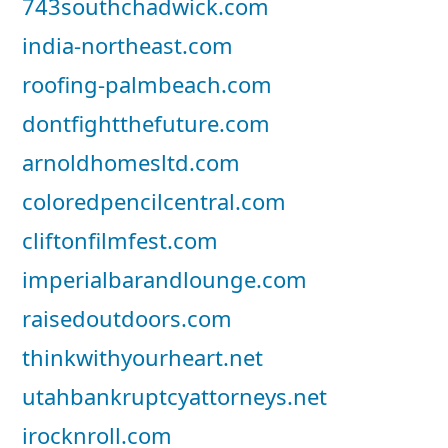
743southchadwick.com
india-northeast.com
roofing-palmbeach.com
dontfightthefuture.com
arnoldhomesltd.com
coloredpencilcentral.com
cliftonfilmfest.com
imperialbarandlounge.com
raisedoutdoors.com
thinkwithyourheart.net
utahbankruptcyattorneys.net
irocknroll.com