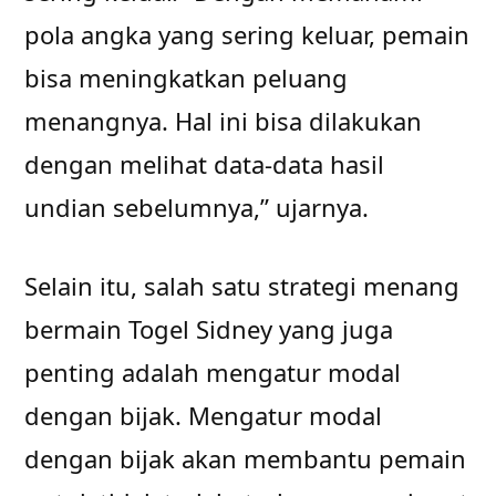
pola angka yang sering keluar, pemain
bisa meningkatkan peluang
menangnya. Hal ini bisa dilakukan
dengan melihat data-data hasil
undian sebelumnya,” ujarnya.
Selain itu, salah satu strategi menang
bermain Togel Sidney yang juga
penting adalah mengatur modal
dengan bijak. Mengatur modal
dengan bijak akan membantu pemain