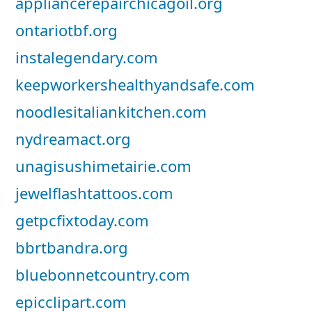
appliancerepairchicagoil.org
ontariotbf.org
instalegendary.com
keepworkershealthyandsafe.com
noodlesitaliankitchen.com
nydreamact.org
unagisushimetairie.com
jewelflashtattoos.com
getpcfixtoday.com
bbrtbandra.org
bluebonnetcountry.com
epicclipart.com