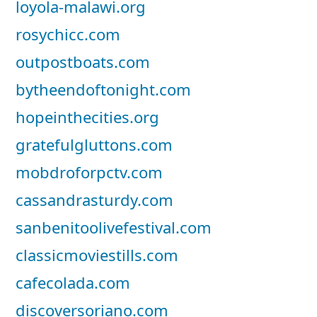
loyola-malawi.org
rosychicc.com
outpostboats.com
bytheendoftonight.com
hopeinthecities.org
gratefulgluttons.com
mobdroforpctv.com
cassandrasturdy.com
sanbenitoolivefestival.com
classicmoviestills.com
cafecolada.com
discoversoriano.com