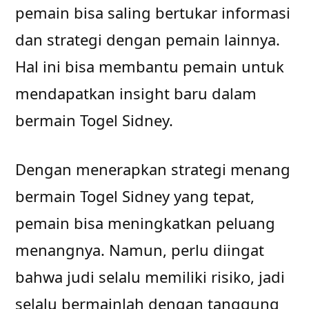
pemain bisa saling bertukar informasi
dan strategi dengan pemain lainnya.
Hal ini bisa membantu pemain untuk
mendapatkan insight baru dalam
bermain Togel Sidney.
Dengan menerapkan strategi menang
bermain Togel Sidney yang tepat,
pemain bisa meningkatkan peluang
menangnya. Namun, perlu diingat
bahwa judi selalu memiliki risiko, jadi
selalu bermainlah dengan tanggung