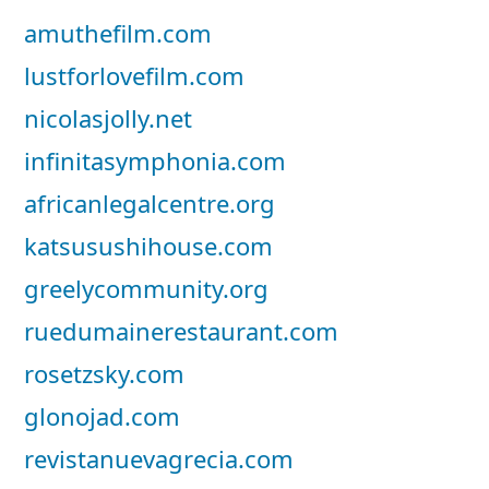
amuthefilm.com
lustforlovefilm.com
nicolasjolly.net
infinitasymphonia.com
africanlegalcentre.org
katsusushihouse.com
greelycommunity.org
ruedumainerestaurant.com
rosetzsky.com
glonojad.com
revistanuevagrecia.com