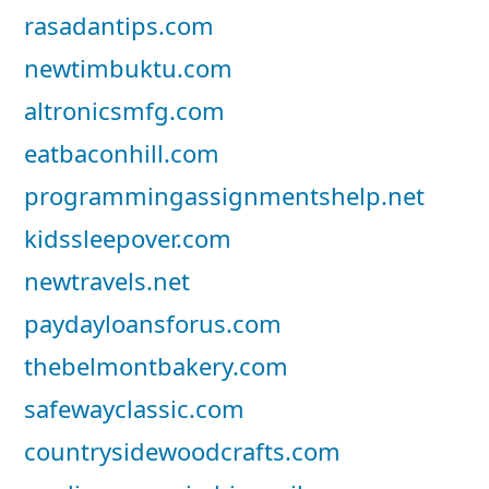
rasadantips.com
newtimbuktu.com
altronicsmfg.com
eatbaconhill.com
programmingassignmentshelp.net
kidssleepover.com
newtravels.net
paydayloansforus.com
thebelmontbakery.com
safewayclassic.com
countrysidewoodcrafts.com