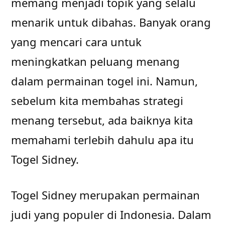
memang menjadi topik yang selalu
menarik untuk dibahas. Banyak orang
yang mencari cara untuk
meningkatkan peluang menang
dalam permainan togel ini. Namun,
sebelum kita membahas strategi
menang tersebut, ada baiknya kita
memahami terlebih dahulu apa itu
Togel Sidney.
Togel Sidney merupakan permainan
judi yang populer di Indonesia. Dalam