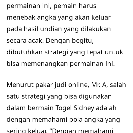
permainan ini, pemain harus
menebak angka yang akan keluar
pada hasil undian yang dilakukan
secara acak. Dengan begitu,
dibutuhkan strategi yang tepat untuk
bisa memenangkan permainan ini.
Menurut pakar judi online, Mr. A, salah
satu strategi yang bisa digunakan
dalam bermain Togel Sidney adalah
dengan memahami pola angka yang
sering keluar. “Dengan memahami