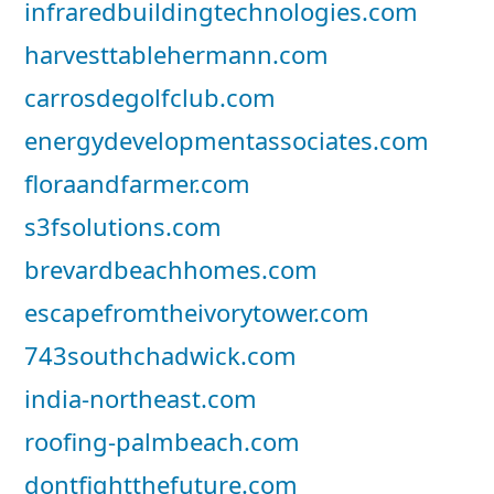
infraredbuildingtechnologies.com
harvesttablehermann.com
carrosdegolfclub.com
energydevelopmentassociates.com
floraandfarmer.com
s3fsolutions.com
brevardbeachhomes.com
escapefromtheivorytower.com
743southchadwick.com
india-northeast.com
roofing-palmbeach.com
dontfightthefuture.com