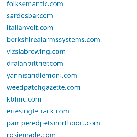
folksemantic.com
sardosbar.com
italianvolt.com
berkshirealarmssystems.com
vizslabrewing.com
dralanbittner.com
yannisandlemoni.com
weedpatchgazette.com
kblinc.com
eriesingletrack.com
pamperedpetsnorthport.com
rosiemade.com