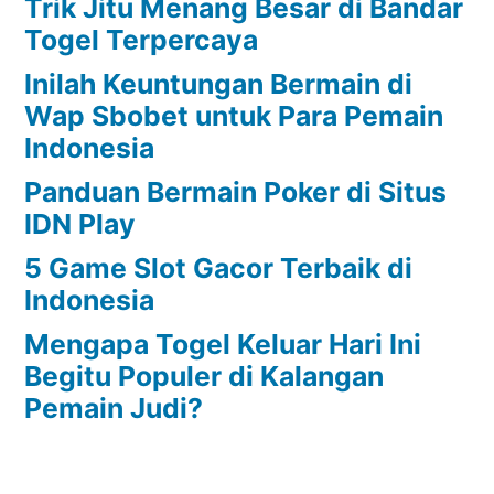
Trik Jitu Menang Besar di Bandar
Togel Terpercaya
Inilah Keuntungan Bermain di
Wap Sbobet untuk Para Pemain
Indonesia
Panduan Bermain Poker di Situs
IDN Play
5 Game Slot Gacor Terbaik di
Indonesia
Mengapa Togel Keluar Hari Ini
Begitu Populer di Kalangan
Pemain Judi?