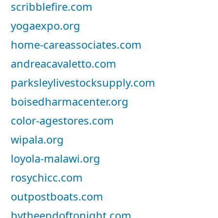
scribblefire.com
yogaexpo.org
home-careassociates.com
andreacavaletto.com
parksleylivestocksupply.com
boisedharmacenter.org
color-agestores.com
wipala.org
loyola-malawi.org
rosychicc.com
outpostboats.com
bytheendoftonight.com