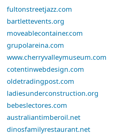
fultonstreetjazz.com
bartlettevents.org
moveablecontainer.com
grupolareina.com
www.cherryvalleymuseum.com
cotentinwebdesign.com
oldetradingpost.com
ladiesunderconstruction.org
bebeslectores.com
australiantimberoil.net
dinosfamilyrestaurant.net