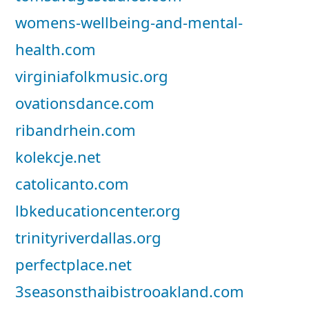
womens-wellbeing-and-mental-
health.com
virginiafolkmusic.org
ovationsdance.com
ribandrhein.com
kolekcje.net
catolicanto.com
lbkeducationcenter.org
trinityriverdallas.org
perfectplace.net
3seasonsthaibistrooakland.com