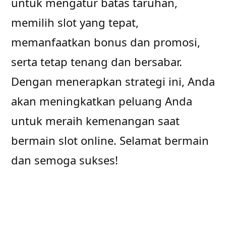
untuk mengatur batas taruhan,
memilih slot yang tepat,
memanfaatkan bonus dan promosi,
serta tetap tenang dan bersabar.
Dengan menerapkan strategi ini, Anda
akan meningkatkan peluang Anda
untuk meraih kemenangan saat
bermain slot online. Selamat bermain
dan semoga sukses!