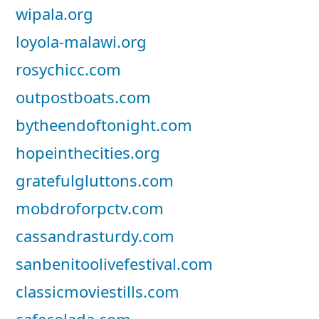
wipala.org
loyola-malawi.org
rosychicc.com
outpostboats.com
bytheendoftonight.com
hopeinthecities.org
gratefulgluttons.com
mobdroforpctv.com
cassandrasturdy.com
sanbenitoolivefestival.com
classicmoviestills.com