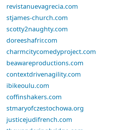
revistanuevagrecia.com
stjames-church.com
scotty2naughty.com
doreeshafrir.com
charmcitycomedyproject.com
beawareproductions.com
contextdrivenagility.com
ibikeoulu.com
coffinshakers.com
stmaryofczestochowa.org
justicejudifrench.com