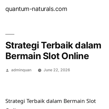
Skip
quantum-naturals.com
to
content
Strategi Terbaik dalam
Bermain Slot Online
Posted
adminquan
June 22, 2026
by
Strategi Terbaik dalam Bermain Slot