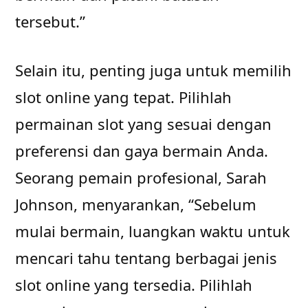
tersebut.”
Selain itu, penting juga untuk memilih
slot online yang tepat. Pilihlah
permainan slot yang sesuai dengan
preferensi dan gaya bermain Anda.
Seorang pemain profesional, Sarah
Johnson, menyarankan, “Sebelum
mulai bermain, luangkan waktu untuk
mencari tahu tentang berbagai jenis
slot online yang tersedia. Pilihlah