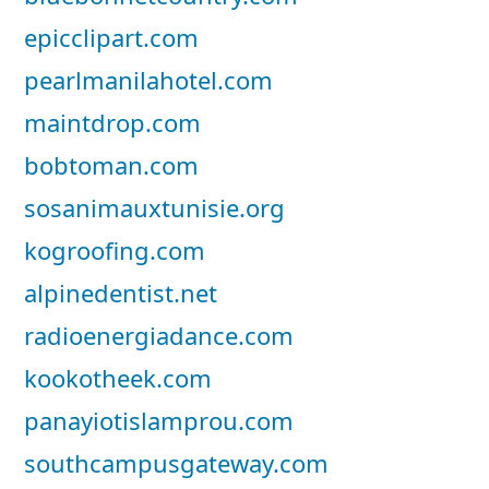
epicclipart.com
pearlmanilahotel.com
maintdrop.com
bobtoman.com
sosanimauxtunisie.org
kogroofing.com
alpinedentist.net
radioenergiadance.com
kookotheek.com
panayiotislamprou.com
southcampusgateway.com