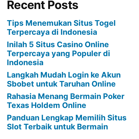
Recent Posts
Tips Menemukan Situs Togel
Terpercaya di Indonesia
Inilah 5 Situs Casino Online
Terpercaya yang Populer di
Indonesia
Langkah Mudah Login ke Akun
Sbobet untuk Taruhan Online
Rahasia Menang Bermain Poker
Texas Holdem Online
Panduan Lengkap Memilih Situs
Slot Terbaik untuk Bermain