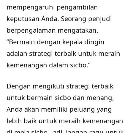
mempengaruhi pengambilan
keputusan Anda. Seorang penjudi
berpengalaman mengatakan,
“Bermain dengan kepala dingin
adalah strategi terbaik untuk meraih
kemenangan dalam sicbo.”
Dengan mengikuti strategi terbaik
untuk bermain sicbo dan menang,
Anda akan memiliki peluang yang
lebih baik untuk meraih kemenangan
di meja sicbo. Jadi, jangan ragu untuk