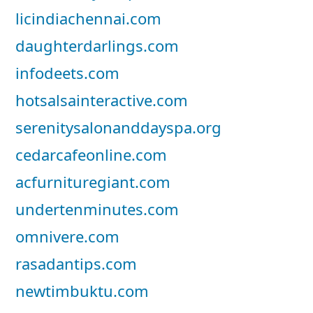
licindiachennai.com
daughterdarlings.com
infodeets.com
hotsalsainteractive.com
serenitysalonanddayspa.org
cedarcafeonline.com
acfurnituregiant.com
undertenminutes.com
omnivere.com
rasadantips.com
newtimbuktu.com