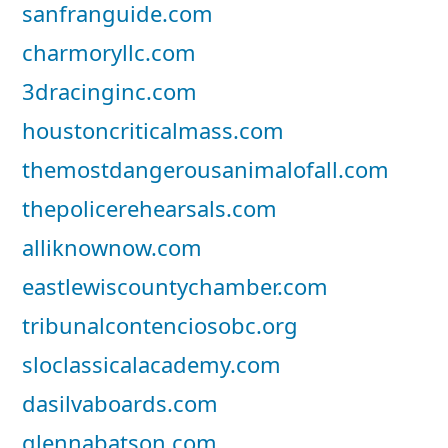
sanfranguide.com
charmoryllc.com
3dracinginc.com
houstoncriticalmass.com
themostdangerousanimalofall.com
thepolicerehearsals.com
alliknownow.com
eastlewiscountychamber.com
tribunalcontenciosobc.org
sloclassicalacademy.com
dasilvaboards.com
glennabatson.com