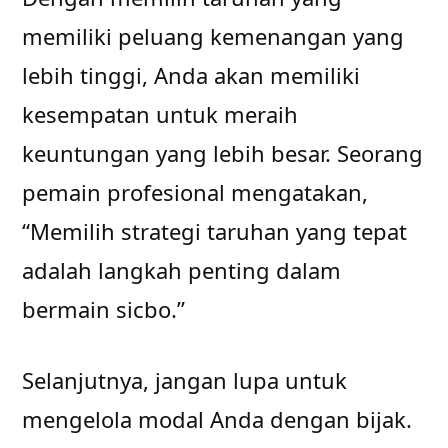
memiliki peluang kemenangan yang
lebih tinggi, Anda akan memiliki
kesempatan untuk meraih
keuntungan yang lebih besar. Seorang
pemain profesional mengatakan,
“Memilih strategi taruhan yang tepat
adalah langkah penting dalam
bermain sicbo.”
Selanjutnya, jangan lupa untuk
mengelola modal Anda dengan bijak.