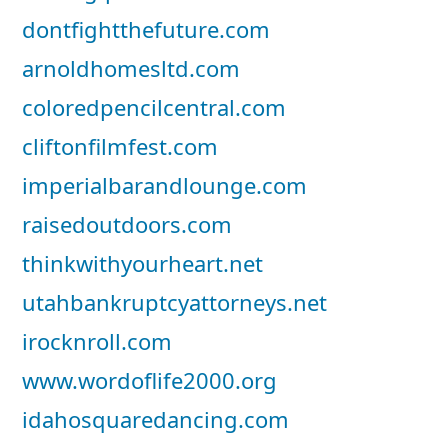
dontfightthefuture.com
arnoldhomesltd.com
coloredpencilcentral.com
cliftonfilmfest.com
imperialbarandlounge.com
raisedoutdoors.com
thinkwithyourheart.net
utahbankruptcyattorneys.net
irocknroll.com
www.wordoflife2000.org
idahosquaredancing.com