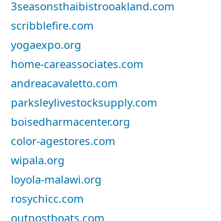
3seasonsthaibistrooakland.com
scribblefire.com
yogaexpo.org
home-careassociates.com
andreacavaletto.com
parksleylivestocksupply.com
boisedharmacenter.org
color-agestores.com
wipala.org
loyola-malawi.org
rosychicc.com
outpostboats.com