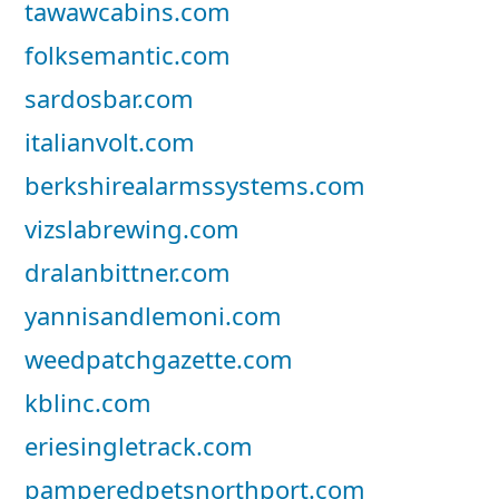
tawawcabins.com
folksemantic.com
sardosbar.com
italianvolt.com
berkshirealarmssystems.com
vizslabrewing.com
dralanbittner.com
yannisandlemoni.com
weedpatchgazette.com
kblinc.com
eriesingletrack.com
pamperedpetsnorthport.com