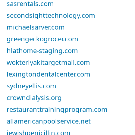
sasrentals.com
secondsighttechnology.com
michaelsarver.com
greengeckogrocer.com
hlathome-staging.com
wokteriyakitargetmall.com
lexingtondentalcenter.com
sydneyellis.com
crowndialysis.org
restauranttrainingprogram.com
allamericanpoolservice.net
jewishpenicillin.com