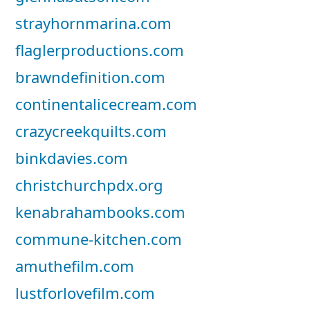
strayhornmarina.com
flaglerproductions.com
brawndefinition.com
continentalicecream.com
crazycreekquilts.com
binkdavies.com
christchurchpdx.org
kenabrahambooks.com
commune-kitchen.com
amuthefilm.com
lustforlovefilm.com