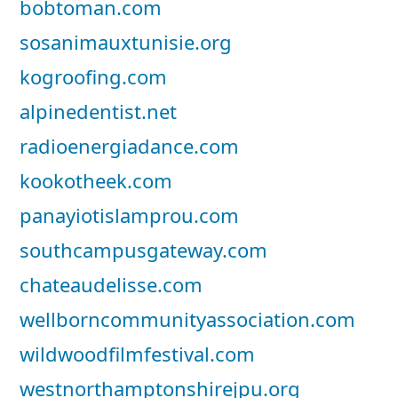
bobtoman.com
sosanimauxtunisie.org
kogroofing.com
alpinedentist.net
radioenergiadance.com
kookotheek.com
panayiotislamprou.com
southcampusgateway.com
chateaudelisse.com
wellborncommunityassociation.com
wildwoodfilmfestival.com
westnorthamptonshirejpu.org