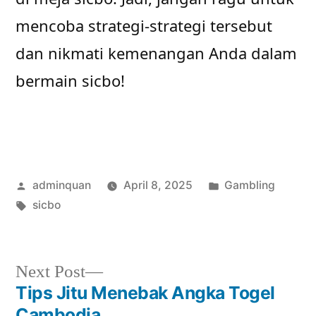
mencoba strategi-strategi tersebut
dan nikmati kemenangan Anda dalam
bermain sicbo!
Posted
Posted
adminquan
April 8, 2025
Gambling
by
Tags:
in
sicbo
Next
Next Post
post:
Tips Jitu Menebak Angka Togel
Post
Cambodia