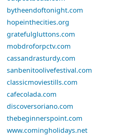
bytheendoftonight.com
hopeinthecities.org
gratefulgluttons.com
mobdroforpctv.com
cassandrasturdy.com
sanbenitoolivefestival.com
classicmoviestills.com
cafecolada.com
discoversoriano.com
thebeginnerspoint.com
www.comingholidays.net