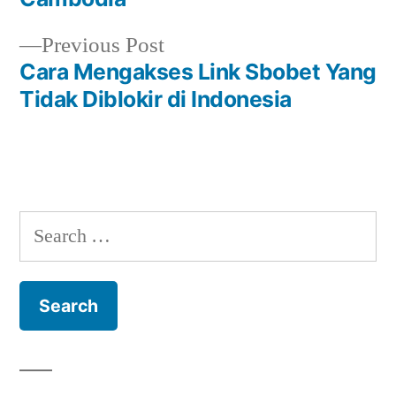
navigation
Previous
Previous Post
post:
Cara Mengakses Link Sbobet Yang
Tidak Diblokir di Indonesia
Search
for: