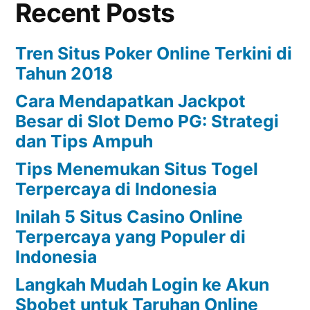
Recent Posts
Tren Situs Poker Online Terkini di
Tahun 2018
Cara Mendapatkan Jackpot
Besar di Slot Demo PG: Strategi
dan Tips Ampuh
Tips Menemukan Situs Togel
Terpercaya di Indonesia
Inilah 5 Situs Casino Online
Terpercaya yang Populer di
Indonesia
Langkah Mudah Login ke Akun
Sbobet untuk Taruhan Online