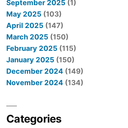
September 2025
(1)
May 2025
(103)
April 2025
(147)
March 2025
(150)
February 2025
(115)
January 2025
(150)
December 2024
(149)
November 2024
(134)
Categories