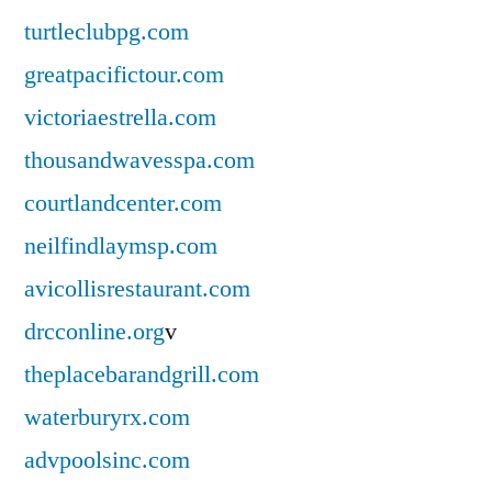
turtleclubpg.com
greatpacifictour.com
victoriaestrella.com
thousandwavesspa.com
courtlandcenter.com
neilfindlaymsp.com
avicollisrestaurant.com
drcconline.org
v
theplacebarandgrill.com
waterburyrx.com
advpoolsinc.com