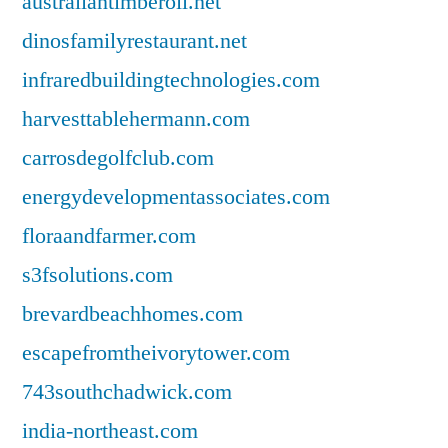
australiantimberoil.net
dinosfamilyrestaurant.net
infraredbuildingtechnologies.com
harvesttablehermann.com
carrosdegolfclub.com
energydevelopmentassociates.com
floraandfarmer.com
s3fsolutions.com
brevardbeachhomes.com
escapefromtheivorytower.com
743southchadwick.com
india-northeast.com