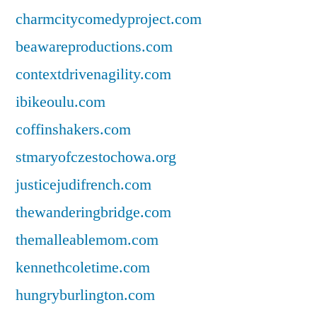
charmcitycomedyproject.com
beawareproductions.com
contextdrivenagility.com
ibikeoulu.com
coffinshakers.com
stmaryofczestochowa.org
justicejudifrench.com
thewanderingbridge.com
themalleablemom.com
kennethcoletime.com
hungryburlington.com