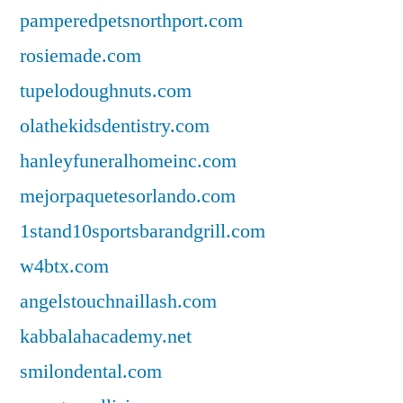
pamperedpetsnorthport.com
rosiemade.com
tupelodoughnuts.com
olathekidsdentistry.com
hanleyfuneralhomeinc.com
mejorpaquetesorlando.com
1stand10sportsbarandgrill.com
w4btx.com
angelstouchnaillash.com
kabbalahacademy.net
smilondental.com