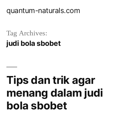
Skip
quantum-naturals.com
to
content
Tag Archives:
judi bola sbobet
Tips dan trik agar
menang dalam judi
bola sbobet