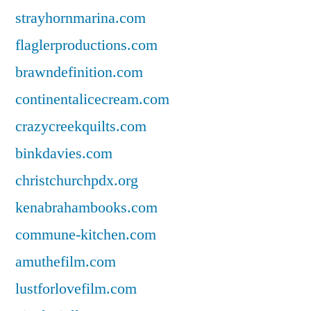
strayhornmarina.com
flaglerproductions.com
brawndefinition.com
continentalicecream.com
crazycreekquilts.com
binkdavies.com
christchurchpdx.org
kenabrahambooks.com
commune-kitchen.com
amuthefilm.com
lustforlovefilm.com