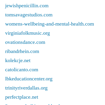
jewishpenicillin.com
tomsavagestudios.com
womens-wellbeing-and-mental-health.com
virginiafolkmusic.org
ovationsdance.com
ribandrhein.com
kolekcje.net
catolicanto.com
lbkeducationcenter.org
trinityriverdallas.org
perfectplace.net