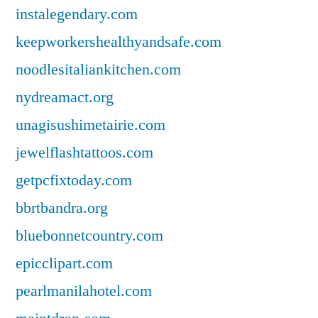
instalegendary.com
keepworkershealthyandsafe.com
noodlesitaliankitchen.com
nydreamact.org
unagisushimetairie.com
jewelflashtattoos.com
getpcfixtoday.com
bbrtbandra.org
bluebonnetcountry.com
epicclipart.com
pearlmanilahotel.com