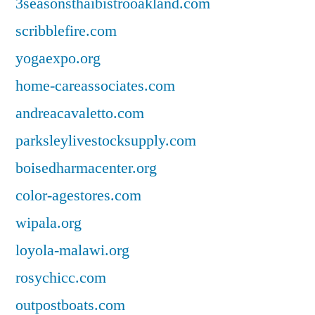
3seasonsthaibistrooakland.com
scribblefire.com
yogaexpo.org
home-careassociates.com
andreacavaletto.com
parksleylivestocksupply.com
boisedharmacenter.org
color-agestores.com
wipala.org
loyola-malawi.org
rosychicc.com
outpostboats.com