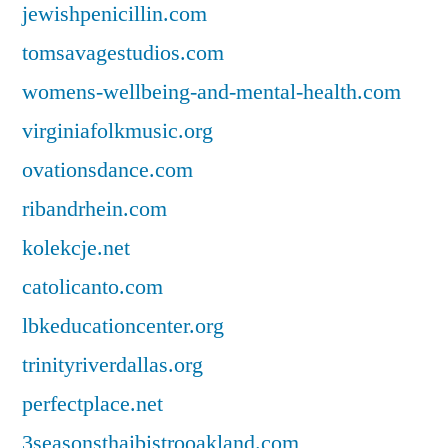
jewishpenicillin.com
tomsavagestudios.com
womens-wellbeing-and-mental-health.com
virginiafolkmusic.org
ovationsdance.com
ribandrhein.com
kolekcje.net
catolicanto.com
lbkeducationcenter.org
trinityriverdallas.org
perfectplace.net
3seasonsthaibistrooakland.com