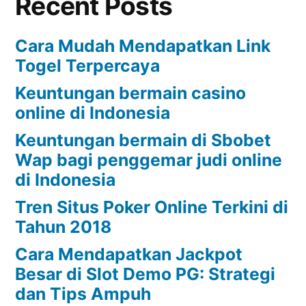
Recent Posts
Cara Mudah Mendapatkan Link
Togel Terpercaya
Keuntungan bermain casino
online di Indonesia
Keuntungan bermain di Sbobet
Wap bagi penggemar judi online
di Indonesia
Tren Situs Poker Online Terkini di
Tahun 2018
Cara Mendapatkan Jackpot
Besar di Slot Demo PG: Strategi
dan Tips Ampuh