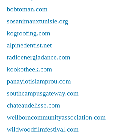
bobtoman.com
sosanimauxtunisie.org
kogroofing.com
alpinedentist.net
radioenergiadance.com
kookotheek.com
panayiotislamprou.com
southcampusgateway.com
chateaudelisse.com
wellborncommunityassociation.com
wildwoodfilmfestival.com