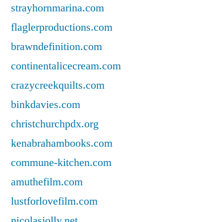
strayhornmarina.com
flaglerproductions.com
brawndefinition.com
continentalicecream.com
crazycreekquilts.com
binkdavies.com
christchurchpdx.org
kenabrahambooks.com
commune-kitchen.com
amuthefilm.com
lustforlovefilm.com
nicolasjolly.net