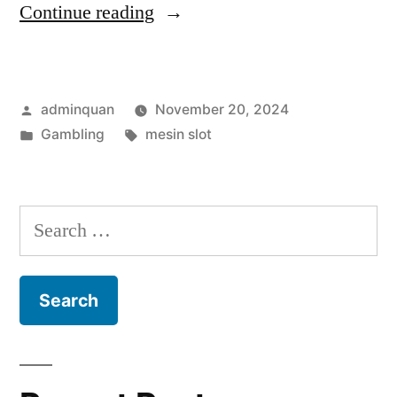
“Panduan
Continue reading
Bermain
Mesin
Posted
adminquan
November 20, 2024
Slot
by
Posted
Tags:
Gambling
mesin slot
yang
in
Efektif”
Search
for: