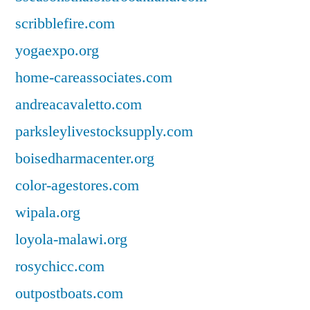
scribblefire.com
yogaexpo.org
home-careassociates.com
andreacavaletto.com
parksleylivestocksupply.com
boisedharmacenter.org
color-agestores.com
wipala.org
loyola-malawi.org
rosychicc.com
outpostboats.com