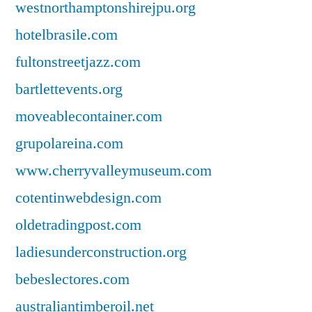
westnorthamptonshirejpu.org
hotelbrasile.com
fultonstreetjazz.com
bartlettevents.org
moveablecontainer.com
grupolareina.com
www.cherryvalleymuseum.com
cotentinwebdesign.com
oldetradingpost.com
ladiesunderconstruction.org
bebeslectores.com
australiantimberoil.net