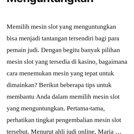
Memilih mesin slot yang menguntungkan
bisa menjadi tantangan tersendiri bagi para
pemain judi. Dengan begitu banyak pilihan
mesin slot yang tersedia di kasino, bagaimana
cara menemukan mesin yang tepat untuk
dimainkan? Berikut beberapa tips untuk
membantu Anda dalam memilih mesin slot
yang menguntungkan. Pertama-tama,
perhatikan tingkat pengembalian mesin slot
tersebut. Menurut ahli judi online, Maria …