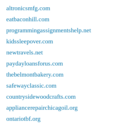
altronicsmfg.com
eatbaconhill.com
programmingassignmentshelp.net
kidssleepover.com
newtravels.net
paydayloansforus.com
thebelmontbakery.com
safewayclassic.com
countrysidewoodcrafts.com
appliancerepairchicagoil.org
ontariotbf.org