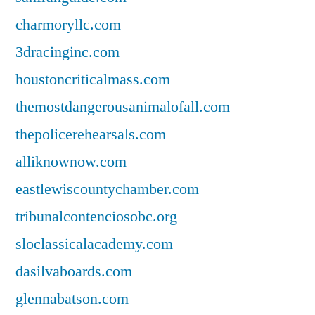
charmoryllc.com
3dracinginc.com
houstoncriticalmass.com
themostdangerousanimalofall.com
thepolicerehearsals.com
alliknownow.com
eastlewiscountychamber.com
tribunalcontenciosobc.org
sloclassicalacademy.com
dasilvaboards.com
glennabatson.com