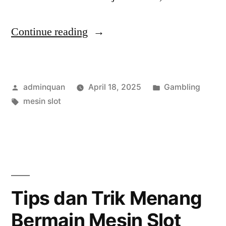
“Cara
Continue reading
Memilih
Mesin
Posted
Posted
adminquan
April 18, 2025
Gambling
Slot
by
Tags:
in
mesin slot
yang
Menguntungkan”
Tips dan Trik Menang
Bermain Mesin Slot