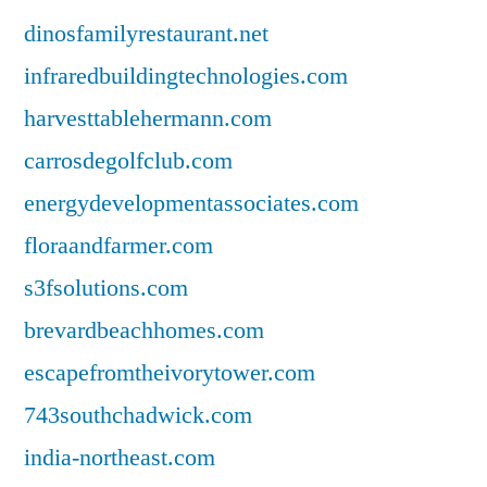
dinosfamilyrestaurant.net
infraredbuildingtechnologies.com
harvesttablehermann.com
carrosdegolfclub.com
energydevelopmentassociates.com
floraandfarmer.com
s3fsolutions.com
brevardbeachhomes.com
escapefromtheivorytower.com
743southchadwick.com
india-northeast.com