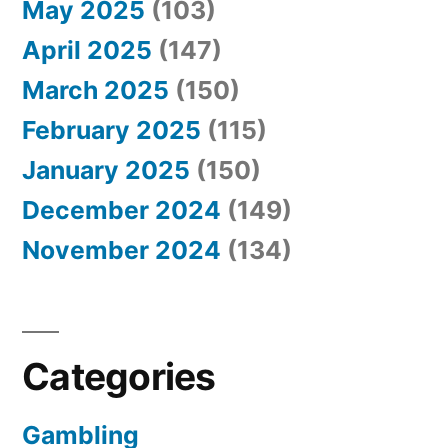
May 2025
(103)
April 2025
(147)
March 2025
(150)
February 2025
(115)
January 2025
(150)
December 2024
(149)
November 2024
(134)
Categories
Gambling