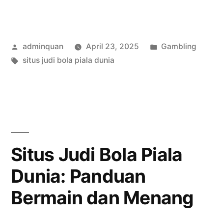
Judi
Bola
Posted
Posted
adminquan
April 23, 2025
Gambling
Piala
by
Tags:
in
situs judi bola piala dunia
Dunia
Terbaik
di
Indonesia”
Situs Judi Bola Piala
Dunia: Panduan
Bermain dan Menang