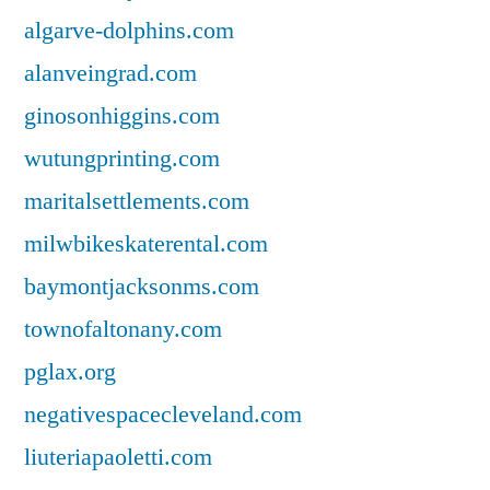
algarve-dolphins.com
alanveingrad.com
ginosonhiggins.com
wutungprinting.com
maritalsettlements.com
milwbikeskaterental.com
baymontjacksonms.com
townofaltonany.com
pglax.org
negativespacecleveland.com
liuteriapaoletti.com