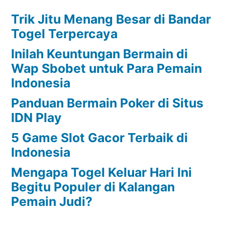
Trik Jitu Menang Besar di Bandar
Togel Terpercaya
Inilah Keuntungan Bermain di
Wap Sbobet untuk Para Pemain
Indonesia
Panduan Bermain Poker di Situs
IDN Play
5 Game Slot Gacor Terbaik di
Indonesia
Mengapa Togel Keluar Hari Ini
Begitu Populer di Kalangan
Pemain Judi?