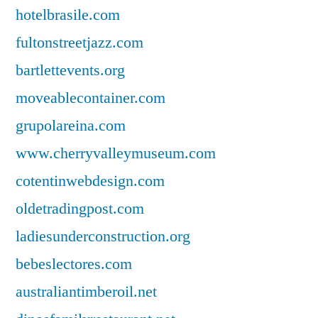
hotelbrasile.com
fultonstreetjazz.com
bartlettevents.org
moveablecontainer.com
grupolareina.com
www.cherryvalleymuseum.com
cotentinwebdesign.com
oldetradingpost.com
ladiesunderconstruction.org
bebeslectores.com
australiantimberoil.net