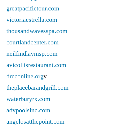
greatpacifictour.com
victoriaestrella.com
thousandwavesspa.com
courtlandcenter.com
neilfindlaymsp.com
avicollisrestaurant.com
drcconline.org
v
theplacebarandgrill.com
waterburyrx.com
advpoolsinc.com
angelosatthepoint.com