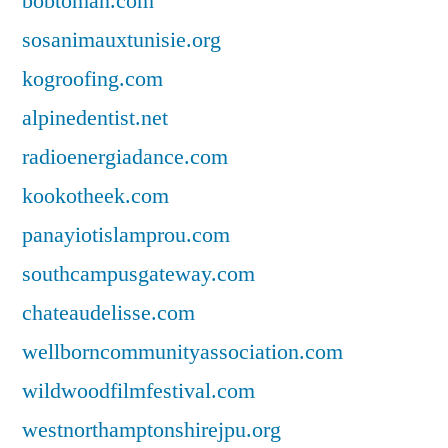
bobtoman.com
sosanimauxtunisie.org
kogroofing.com
alpinedentist.net
radioenergiadance.com
kookotheek.com
panayiotislamprou.com
southcampusgateway.com
chateaudelisse.com
wellborncommunityassociation.com
wildwoodfilmfestival.com
westnorthamptonshirejpu.org