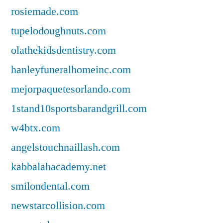
rosiemade.com
tupelodoughnuts.com
olathekidsdentistry.com
hanleyfuneralhomeinc.com
mejorpaquetesorlando.com
1stand10sportsbarandgrill.com
w4btx.com
angelstouchnaillash.com
kabbalahacademy.net
smilondental.com
newstarcollision.com