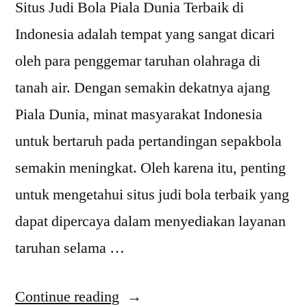
Situs Judi Bola Piala Dunia Terbaik di
Indonesia adalah tempat yang sangat dicari
oleh para penggemar taruhan olahraga di
tanah air. Dengan semakin dekatnya ajang
Piala Dunia, minat masyarakat Indonesia
untuk bertaruh pada pertandingan sepakbola
semakin meningkat. Oleh karena itu, penting
untuk mengetahui situs judi bola terbaik yang
dapat dipercaya dalam menyediakan layanan
taruhan selama …
“Situs
Continue reading