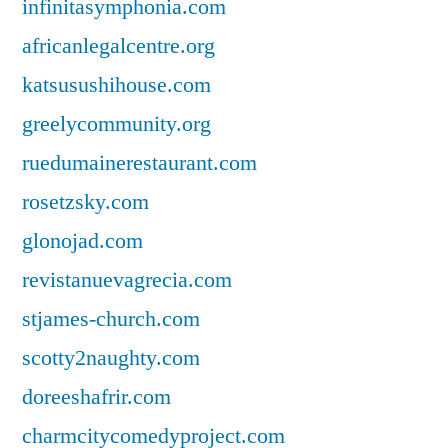
infinitasymphonia.com
africanlegalcentre.org
katsusushihouse.com
greelycommunity.org
ruedumainerestaurant.com
rosetzsky.com
glonojad.com
revistanuevagrecia.com
stjames-church.com
scotty2naughty.com
doreeshafrir.com
charmcitycomedyproject.com