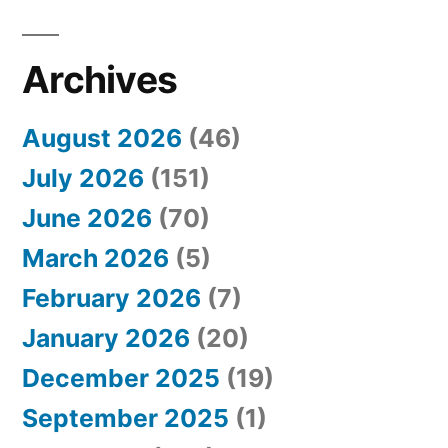
Archives
August 2026
(46)
July 2026
(151)
June 2026
(70)
March 2026
(5)
February 2026
(7)
January 2026
(20)
December 2025
(19)
September 2025
(1)