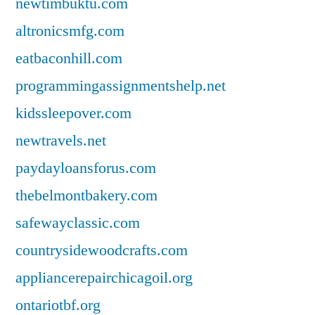
newtimbuktu.com
altronicsmfg.com
eatbaconhill.com
programmingassignmentshelp.net
kidssleepover.com
newtravels.net
paydayloansforus.com
thebelmontbakery.com
safewayclassic.com
countrysidewoodcrafts.com
appliancerepairchicagoil.org
ontariotbf.org