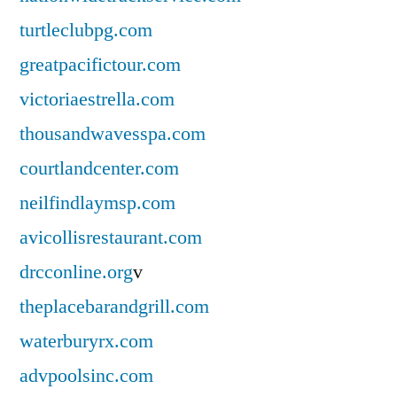
turtleclubpg.com
greatpacifictour.com
victoriaestrella.com
thousandwavesspa.com
courtlandcenter.com
neilfindlaymsp.com
avicollisrestaurant.com
drcconline.org
v
theplacebarandgrill.com
waterburyrx.com
advpoolsinc.com