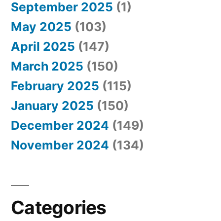
September 2025
(1)
May 2025
(103)
April 2025
(147)
March 2025
(150)
February 2025
(115)
January 2025
(150)
December 2024
(149)
November 2024
(134)
Categories