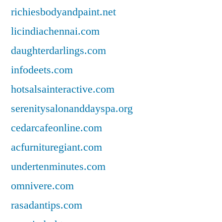
richiesbodyandpaint.net
licindiachennai.com
daughterdarlings.com
infodeets.com
hotsalsainteractive.com
serenitysalonanddayspa.org
cedarcafeonline.com
acfurnituregiant.com
undertenminutes.com
omnivere.com
rasadantips.com