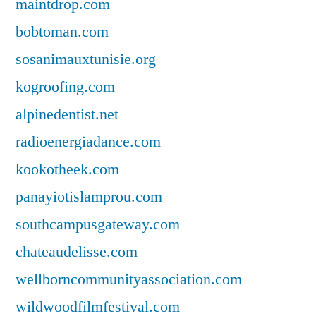
maintdrop.com
bobtoman.com
sosanimauxtunisie.org
kogroofing.com
alpinedentist.net
radioenergiadance.com
kookotheek.com
panayiotislamprou.com
southcampusgateway.com
chateaudelisse.com
wellborncommunityassociation.com
wildwoodfilmfestival.com