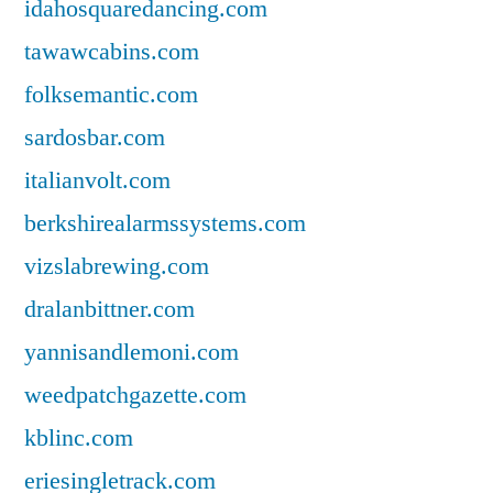
idahosquaredancing.com
tawawcabins.com
folksemantic.com
sardosbar.com
italianvolt.com
berkshirealarmssystems.com
vizslabrewing.com
dralanbittner.com
yannisandlemoni.com
weedpatchgazette.com
kblinc.com
eriesingletrack.com