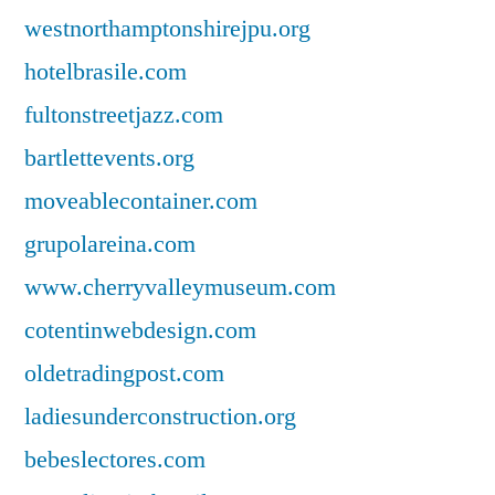
westnorthamptonshirejpu.org
hotelbrasile.com
fultonstreetjazz.com
bartlettevents.org
moveablecontainer.com
grupolareina.com
www.cherryvalleymuseum.com
cotentinwebdesign.com
oldetradingpost.com
ladiesunderconstruction.org
bebeslectores.com