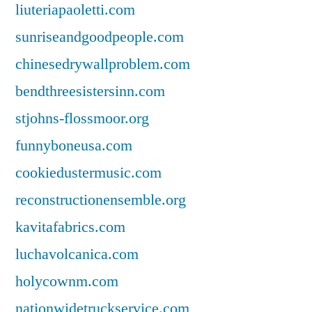
liuteriapaoletti.com
sunriseandgoodpeople.com
chinesedrywallproblem.com
bendthreesistersinn.com
stjohns-flossmoor.org
funnyboneusa.com
cookiedustermusic.com
reconstructionensemble.org
kavitafabrics.com
luchavolcanica.com
holycownm.com
nationwidetruckservice.com