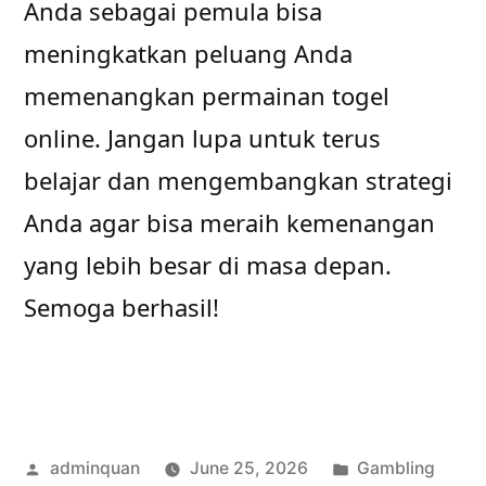
Anda sebagai pemula bisa
meningkatkan peluang Anda
memenangkan permainan togel
online. Jangan lupa untuk terus
belajar dan mengembangkan strategi
Anda agar bisa meraih kemenangan
yang lebih besar di masa depan.
Semoga berhasil!
Posted
Posted
adminquan
June 25, 2026
Gambling