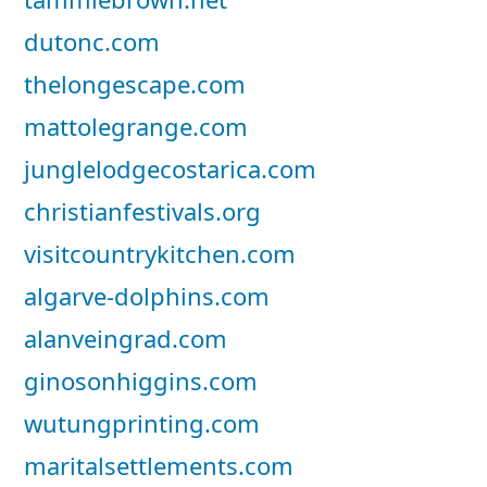
dutonc.com
thelongescape.com
mattolegrange.com
junglelodgecostarica.com
christianfestivals.org
visitcountrykitchen.com
algarve-dolphins.com
alanveingrad.com
ginosonhiggins.com
wutungprinting.com
maritalsettlements.com