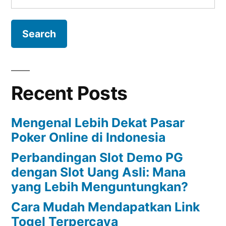
for:
Recent Posts
Mengenal Lebih Dekat Pasar
Poker Online di Indonesia
Perbandingan Slot Demo PG
dengan Slot Uang Asli: Mana
yang Lebih Menguntungkan?
Cara Mudah Mendapatkan Link
Togel Terpercaya