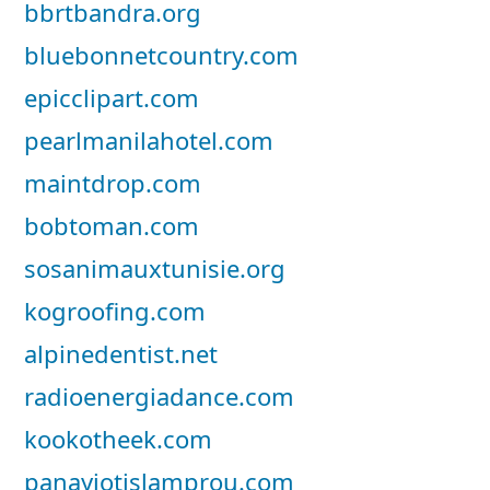
bbrtbandra.org
bluebonnetcountry.com
epicclipart.com
pearlmanilahotel.com
maintdrop.com
bobtoman.com
sosanimauxtunisie.org
kogroofing.com
alpinedentist.net
radioenergiadance.com
kookotheek.com
panayiotislamprou.com