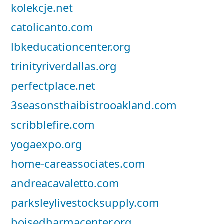
kolekcje.net
catolicanto.com
lbkeducationcenter.org
trinityriverdallas.org
perfectplace.net
3seasonsthaibistrooakland.com
scribblefire.com
yogaexpo.org
home-careassociates.com
andreacavaletto.com
parksleylivestocksupply.com
boisedharmacenter.org