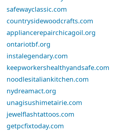
safewayclassic.com
countrysidewoodcrafts.com
appliancerepairchicagoil.org
ontariotbf.org
instalegendary.com
keepworkershealthyandsafe.com
noodlesitaliankitchen.com
nydreamact.org
unagisushimetairie.com
jewelflashtattoos.com
getpcfixtoday.com