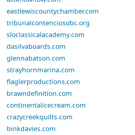
eastlewiscountychamber.com
tribunalcontenciosobc.org
sloclassicalacademy.com
dasilvaboards.com
glennabatson.com
strayhornmarina.com
flaglerproductions.com
brawndefinition.com
continentalicecream.com
crazycreekquilts.com
binkdavies.com