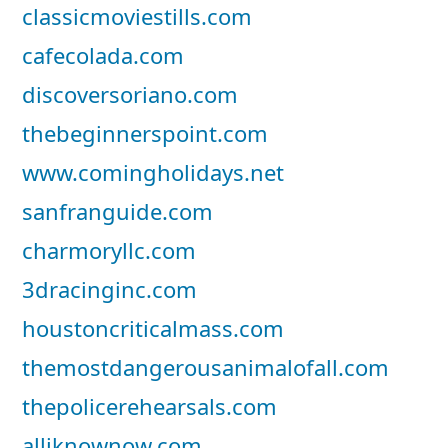
classicmoviestills.com
cafecolada.com
discoversoriano.com
thebeginnerspoint.com
www.comingholidays.net
sanfranguide.com
charmoryllc.com
3dracinginc.com
houstoncriticalmass.com
themostdangerousanimalofall.com
thepolicerehearsals.com
alliknownow.com