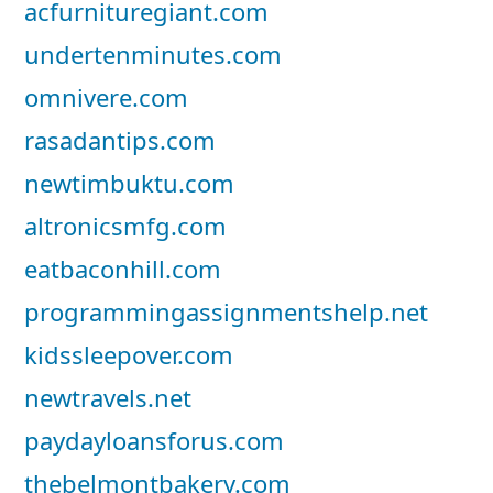
acfurnituregiant.com
undertenminutes.com
omnivere.com
rasadantips.com
newtimbuktu.com
altronicsmfg.com
eatbaconhill.com
programmingassignmentshelp.net
kidssleepover.com
newtravels.net
paydayloansforus.com
thebelmontbakery.com