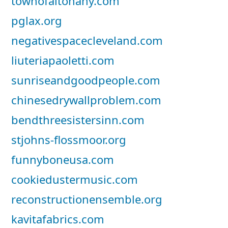
townofaltonany.com
pglax.org
negativespacecleveland.com
liuteriapaoletti.com
sunriseandgoodpeople.com
chinesedrywallproblem.com
bendthreesistersinn.com
stjohns-flossmoor.org
funnyboneusa.com
cookiedustermusic.com
reconstructionensemble.org
kavitafabrics.com