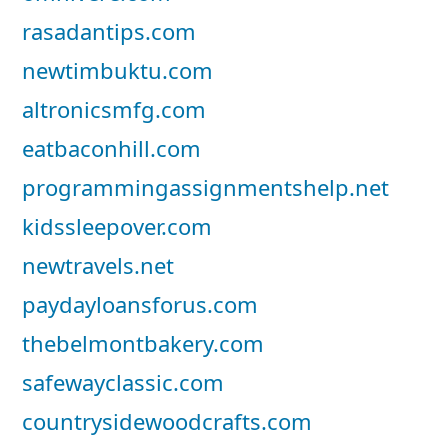
rasadantips.com
newtimbuktu.com
altronicsmfg.com
eatbaconhill.com
programmingassignmentshelp.net
kidssleepover.com
newtravels.net
paydayloansforus.com
thebelmontbakery.com
safewayclassic.com
countrysidewoodcrafts.com