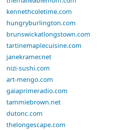
themalleablemom.com
kennethcoletime.com
hungryburlington.com
brunswickatlongstown.com
tartinemaplecuisine.com
janekramer.net
nizi-sushi.com
art-mengo.com
gaiaprimeradio.com
tammiebrown.net
dutonc.com
thelongescape.com