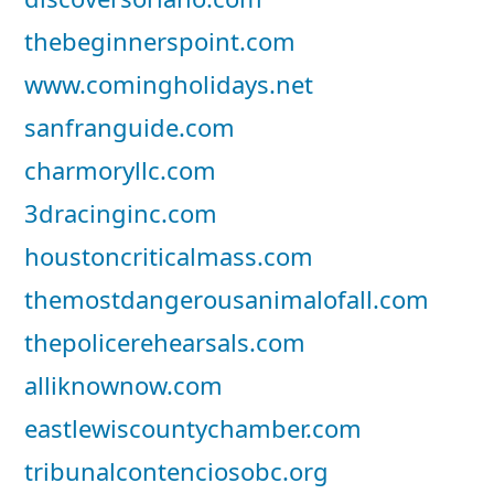
thebeginnerspoint.com
www.comingholidays.net
sanfranguide.com
charmoryllc.com
3dracinginc.com
houstoncriticalmass.com
themostdangerousanimalofall.com
thepolicerehearsals.com
alliknownow.com
eastlewiscountychamber.com
tribunalcontenciosobc.org