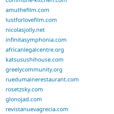
amuthefilm.com
lustforlovefilm.com
nicolasjolly.net
infinitasymphonia.com
africanlegalcentre.org
katsusushihouse.com
greelycommunity.org
ruedumainerestaurant.com
rosetzsky.com
glonojad.com
revistanuevagrecia.com