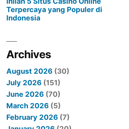
Inilah 5 Situs Casino Online
Terpercaya yang Populer di
Indonesia
Archives
August 2026
(30)
July 2026
(151)
June 2026
(70)
March 2026
(5)
February 2026
(7)
January 2026
(20)