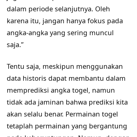
dalam periode selanjutnya. Oleh
karena itu, jangan hanya fokus pada
angka-angka yang sering muncul
saja.”
Tentu saja, meskipun menggunakan
data historis dapat membantu dalam
memprediksi angka togel, namun
tidak ada jaminan bahwa prediksi kita
akan selalu benar. Permainan togel
tetaplah permainan yang bergantung