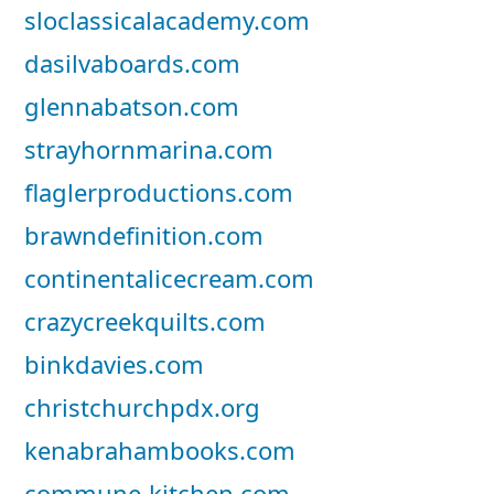
sloclassicalacademy.com
dasilvaboards.com
glennabatson.com
strayhornmarina.com
flaglerproductions.com
brawndefinition.com
continentalicecream.com
crazycreekquilts.com
binkdavies.com
christchurchpdx.org
kenabrahambooks.com
commune-kitchen.com