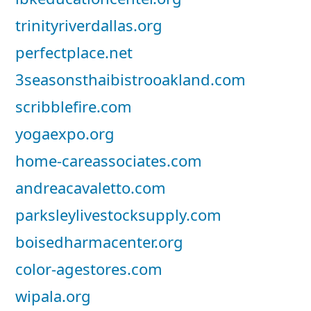
trinityriverdallas.org
perfectplace.net
3seasonsthaibistrooakland.com
scribblefire.com
yogaexpo.org
home-careassociates.com
andreacavaletto.com
parksleylivestocksupply.com
boisedharmacenter.org
color-agestores.com
wipala.org