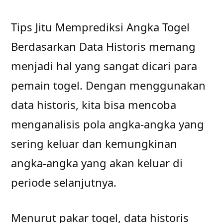
Tips Jitu Memprediksi Angka Togel
Berdasarkan Data Historis memang
menjadi hal yang sangat dicari para
pemain togel. Dengan menggunakan
data historis, kita bisa mencoba
menganalisis pola angka-angka yang
sering keluar dan kemungkinan
angka-angka yang akan keluar di
periode selanjutnya.
Menurut pakar togel, data historis