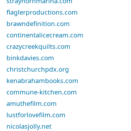
strayhornmarina.com
flaglerproductions.com
brawndefinition.com
continentalicecream.com
crazycreekquilts.com
binkdavies.com
christchurchpdx.org
kenabrahambooks.com
commune-kitchen.com
amuthefilm.com
lustforlovefilm.com
nicolasjolly.net