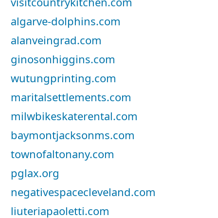
visitcountrykitchen.com
algarve-dolphins.com
alanveingrad.com
ginosonhiggins.com
wutungprinting.com
maritalsettlements.com
milwbikeskaterental.com
baymontjacksonms.com
townofaltonany.com
pglax.org
negativespacecleveland.com
liuteriapaoletti.com