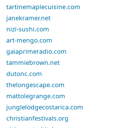
tartinemaplecuisine.com
janekramer.net
nizi-sushi.com
art-mengo.com
gaiaprimeradio.com
tammiebrown.net
dutonc.com
thelongescape.com
mattolegrange.com
junglelodgecostarica.com
christianfestivals.org