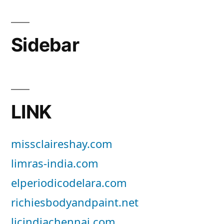
Sidebar
LINK
missclaireshay.com
limras-india.com
elperiodicodelara.com
richiesbodyandpaint.net
licindiachennai.com