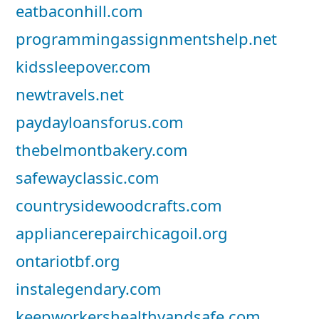
eatbaconhill.com
programmingassignmentshelp.net
kidssleepover.com
newtravels.net
paydayloansforus.com
thebelmontbakery.com
safewayclassic.com
countrysidewoodcrafts.com
appliancerepairchicagoil.org
ontariotbf.org
instalegendary.com
keepworkershealthyandsafe.com