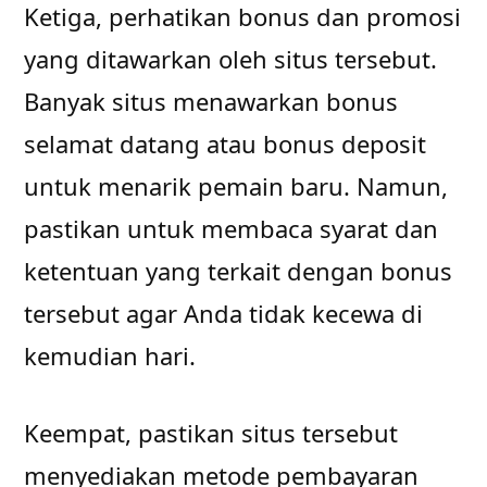
Ketiga, perhatikan bonus dan promosi
yang ditawarkan oleh situs tersebut.
Banyak situs menawarkan bonus
selamat datang atau bonus deposit
untuk menarik pemain baru. Namun,
pastikan untuk membaca syarat dan
ketentuan yang terkait dengan bonus
tersebut agar Anda tidak kecewa di
kemudian hari.
Keempat, pastikan situs tersebut
menyediakan metode pembayaran