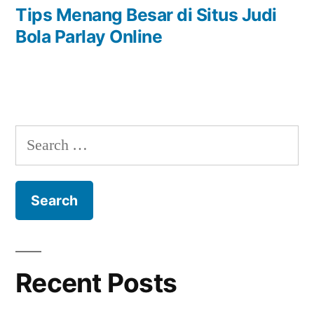
post:
Tips Menang Besar di Situs Judi
Bola Parlay Online
Search
for:
Recent Posts