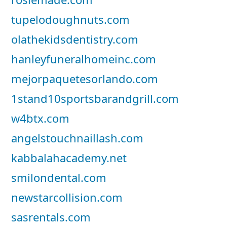
tupelodoughnuts.com
olathekidsdentistry.com
hanleyfuneralhomeinc.com
mejorpaquetesorlando.com
1stand10sportsbarandgrill.com
w4btx.com
angelstouchnaillash.com
kabbalahacademy.net
smilondental.com
newstarcollision.com
sasrentals.com