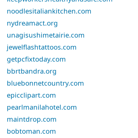
noodlesitaliankitchen.com
nydreamact.org
unagisushimetairie.com
jewelflashtattoos.com
getpcfixtoday.com
bbrtbandra.org
bluebonnetcountry.com
epicclipart.com
pearlmanilahotel.com
maintdrop.com
bobtoman.com