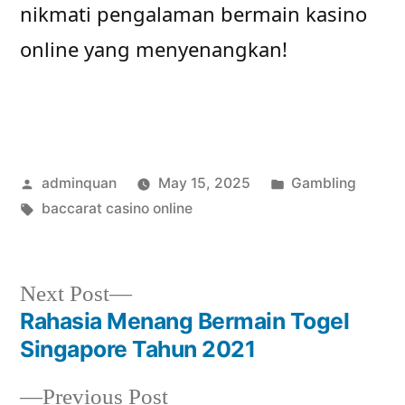
nikmati pengalaman bermain kasino
online yang menyenangkan!
Posted
Posted
adminquan
May 15, 2025
Gambling
by
Tags:
in
baccarat casino online
Next
Next Post
post:
Rahasia Menang Bermain Togel
Post
Singapore Tahun 2021
navigation
Previous
Previous Post