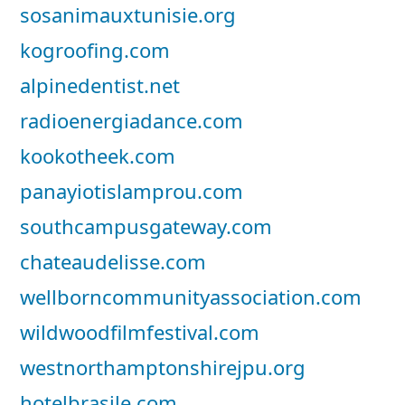
sosanimauxtunisie.org
kogroofing.com
alpinedentist.net
radioenergiadance.com
kookotheek.com
panayiotislamprou.com
southcampusgateway.com
chateaudelisse.com
wellborncommunityassociation.com
wildwoodfilmfestival.com
westnorthamptonshirejpu.org
hotelbrasile.com