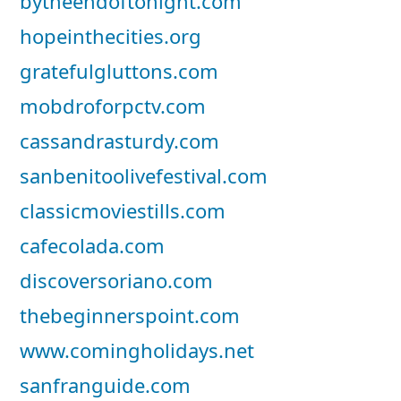
bytheendoftonight.com
hopeinthecities.org
gratefulgluttons.com
mobdroforpctv.com
cassandrasturdy.com
sanbenitoolivefestival.com
classicmoviestills.com
cafecolada.com
discoversoriano.com
thebeginnerspoint.com
www.comingholidays.net
sanfranguide.com