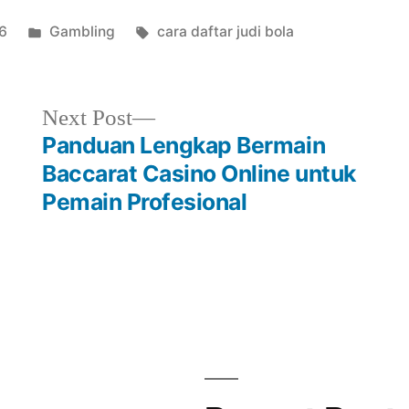
Posted
Tags:
6
Gambling
cara daftar judi bola
in
Next
Next Post
post:
Panduan Lengkap Bermain
Baccarat Casino Online untuk
Pemain Profesional