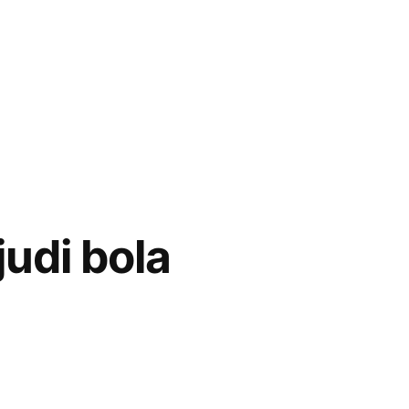
udi bola