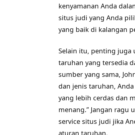
kenyamanan Anda dalam 
situs judi yang Anda pil
yang baik di kalangan p
Selain itu, penting jug
taruhan yang tersedia d
sumber yang sama, Joh
dan jenis taruhan, And
yang lebih cerdas dan 
menang.” Jangan ragu u
service situs judi jika
aturan taruhan.