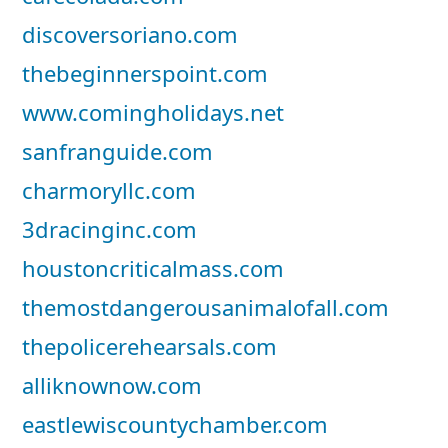
discoversoriano.com
thebeginnerspoint.com
www.comingholidays.net
sanfranguide.com
charmoryllc.com
3dracinginc.com
houstoncriticalmass.com
themostdangerousanimalofall.com
thepolicerehearsals.com
alliknownow.com
eastlewiscountychamber.com