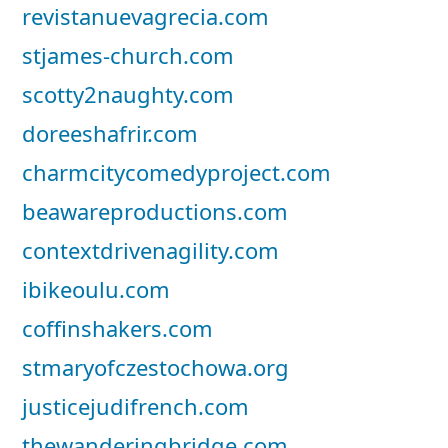
revistanuevagrecia.com
stjames-church.com
scotty2naughty.com
doreeshafrir.com
charmcitycomedyproject.com
beawareproductions.com
contextdrivenagility.com
ibikeoulu.com
coffinshakers.com
stmaryofczestochowa.org
justicejudifrench.com
thewanderingbridge.com