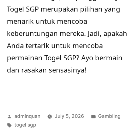
Togel SGP merupakan pilihan yang
menarik untuk mencoba
keberuntungan mereka. Jadi, apakah
Anda tertarik untuk mencoba
permainan Togel SGP? Ayo bermain
dan rasakan sensasinya!
Posted
Posted
adminquan
July 5, 2026
Gambling
by
Tags:
in
togel sgp