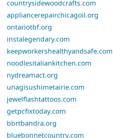
countrysidewoodcrafts.com
appliancerepairchicagoil.org
ontariotbf.org
instalegendary.com
keepworkershealthyandsafe.com
noodlesitaliankitchen.com
nydreamact.org
unagisushimetairie.com
jewelflashtattoos.com
getpcfixtoday.com
bbrtbandra.org
bluebonnetcountry.com