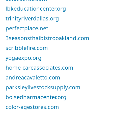
lbkeducationcenter.org
trinityriverdallas.org
perfectplace.net
3seasonsthaibistrooakland.com
scribblefire.com
yogaexpo.org
home-careassociates.com
andreacavaletto.com
parksleylivestocksupply.com
boisedharmacenter.org
color-agestores.com