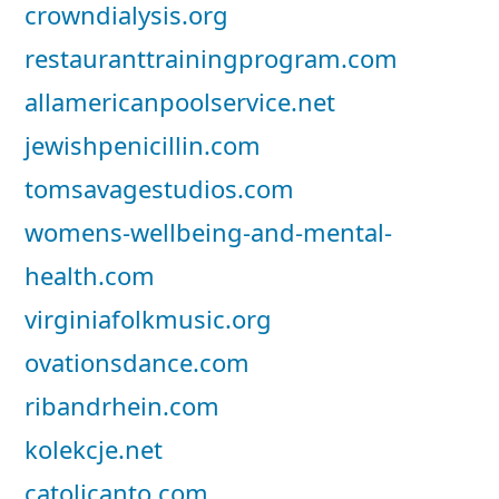
crowndialysis.org
restauranttrainingprogram.com
allamericanpoolservice.net
jewishpenicillin.com
tomsavagestudios.com
womens-wellbeing-and-mental-
health.com
virginiafolkmusic.org
ovationsdance.com
ribandrhein.com
kolekcje.net
catolicanto.com