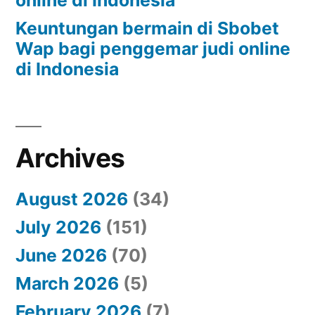
online di Indonesia
Keuntungan bermain di Sbobet
Wap bagi penggemar judi online
di Indonesia
Archives
August 2026
(34)
July 2026
(151)
June 2026
(70)
March 2026
(5)
February 2026
(7)