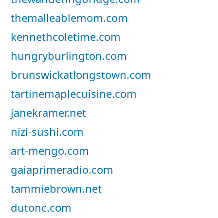
themalleablemom.com
kennethcoletime.com
hungryburlington.com
brunswickatlongstown.com
tartinemaplecuisine.com
janekramer.net
nizi-sushi.com
art-mengo.com
gaiaprimeradio.com
tammiebrown.net
dutonc.com