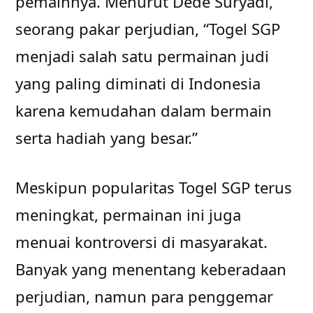
pemainnya. Menurut Dede Suryadi,
seorang pakar perjudian, “Togel SGP
menjadi salah satu permainan judi
yang paling diminati di Indonesia
karena kemudahan dalam bermain
serta hadiah yang besar.”
Meskipun popularitas Togel SGP terus
meningkat, permainan ini juga
menuai kontroversi di masyarakat.
Banyak yang menentang keberadaan
perjudian, namun para penggemar