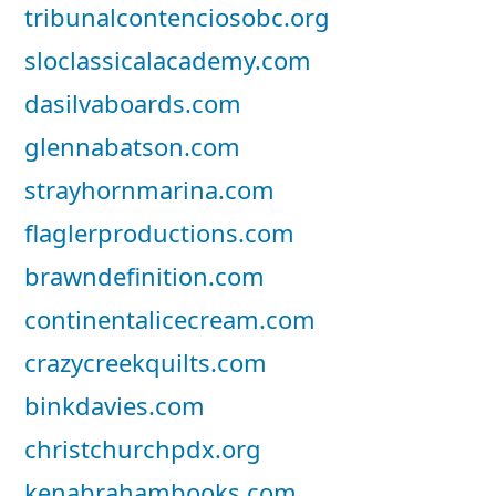
tribunalcontenciosobc.org
sloclassicalacademy.com
dasilvaboards.com
glennabatson.com
strayhornmarina.com
flaglerproductions.com
brawndefinition.com
continentalicecream.com
crazycreekquilts.com
binkdavies.com
christchurchpdx.org
kenabrahambooks.com