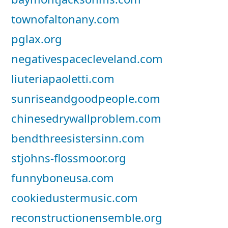
townofaltonany.com
pglax.org
negativespacecleveland.com
liuteriapaoletti.com
sunriseandgoodpeople.com
chinesedrywallproblem.com
bendthreesistersinn.com
stjohns-flossmoor.org
funnyboneusa.com
cookiedustermusic.com
reconstructionensemble.org