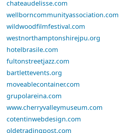
chateaudelisse.com
wellborncommunityassociation.com
wildwoodfilmfestival.com
westnorthamptonshirejpu.org
hotelbrasile.com
fultonstreetjazz.com
bartlettevents.org
moveablecontainer.com
grupolareina.com
www.cherryvalleymuseum.com
cotentinwebdesign.com
oldetradingpost.com