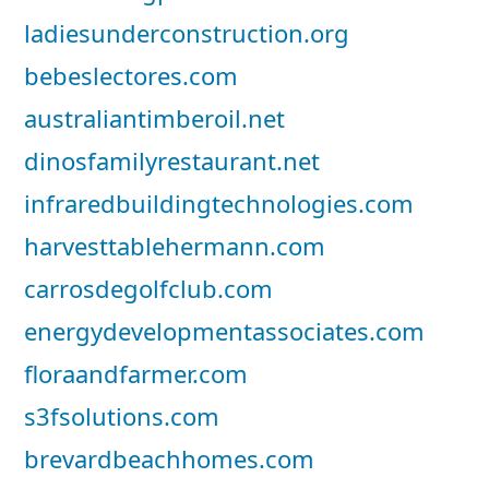
ladiesunderconstruction.org
bebeslectores.com
australiantimberoil.net
dinosfamilyrestaurant.net
infraredbuildingtechnologies.com
harvesttablehermann.com
carrosdegolfclub.com
energydevelopmentassociates.com
floraandfarmer.com
s3fsolutions.com
brevardbeachhomes.com