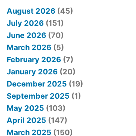
August 2026
(45)
July 2026
(151)
June 2026
(70)
March 2026
(5)
February 2026
(7)
January 2026
(20)
December 2025
(19)
September 2025
(1)
May 2025
(103)
April 2025
(147)
March 2025
(150)