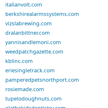
italianvolt.com
berkshirealarmssystems.com
vizslabrewing.com
dralanbittner.com
yannisandlemoni.com
weedpatchgazette.com
kblinc.com
eriesingletrack.com
pamperedpetsnorthport.com
rosiemade.com
tupelodoughnuts.com
olathekidsdentistry.com