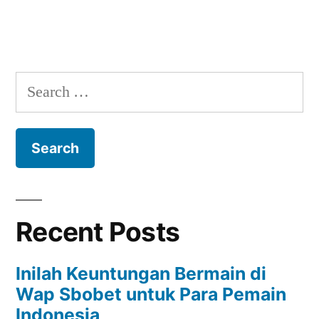
Search
for:
Recent Posts
Inilah Keuntungan Bermain di
Wap Sbobet untuk Para Pemain
Indonesia