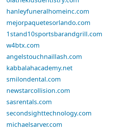
hanleyfuneralhomeinc.com
mejorpaquetesorlando.com
1stand10sportsbarandgrill.com
w4btx.com
angelstouchnaillash.com
kabbalahacademy.net
smilondental.com
newstarcollision.com
sasrentals.com
secondsighttechnology.com
michaelsarver.com