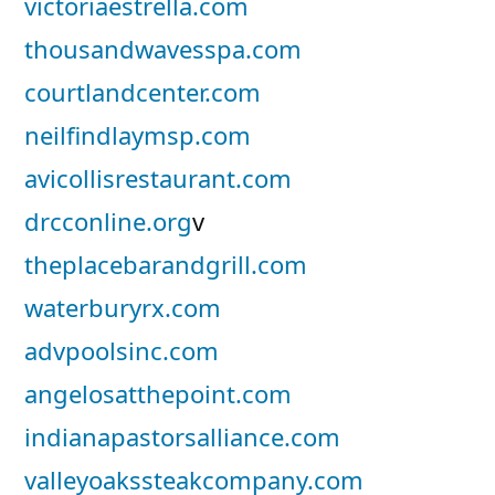
victoriaestrella.com
thousandwavesspa.com
courtlandcenter.com
neilfindlaymsp.com
avicollisrestaurant.com
drcconline.org
v
theplacebarandgrill.com
waterburyrx.com
advpoolsinc.com
angelosatthepoint.com
indianapastorsalliance.com
valleyoakssteakcompany.com