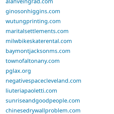
alanveingrad.com
ginosonhiggins.com
wutungprinting.com
maritalsettlements.com
milwbikeskaterental.com
baymontjacksonms.com
townofaltonany.com
pglax.org
negativespacecleveland.com
liuteriapaoletti.com
sunriseandgoodpeople.com
chinesedrywallproblem.com