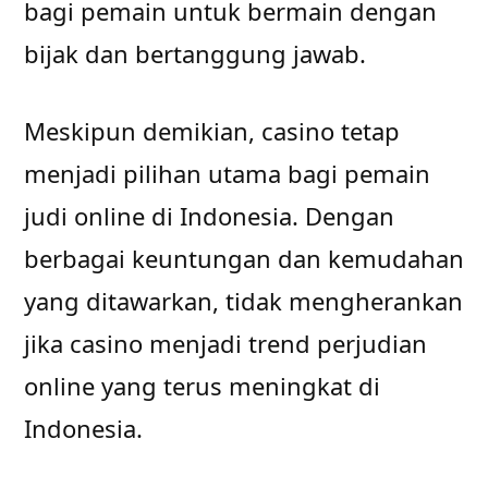
bagi pemain untuk bermain dengan
bijak dan bertanggung jawab.
Meskipun demikian, casino tetap
menjadi pilihan utama bagi pemain
judi online di Indonesia. Dengan
berbagai keuntungan dan kemudahan
yang ditawarkan, tidak mengherankan
jika casino menjadi trend perjudian
online yang terus meningkat di
Indonesia.