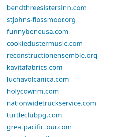
bendthreesistersinn.com
stjohns-flossmoor.org
funnyboneusa.com
cookiedustermusic.com
reconstructionensemble.org
kavitafabrics.com
luchavolcanica.com
holycownm.com
nationwidetruckservice.com
turtleclubpg.com
greatpacifictour.com