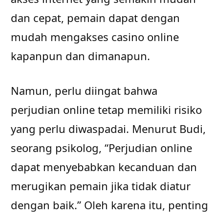
dan cepat, pemain dapat dengan
mudah mengakses casino online
kapanpun dan dimanapun.
Namun, perlu diingat bahwa
perjudian online tetap memiliki risiko
yang perlu diwaspadai. Menurut Budi,
seorang psikolog, “Perjudian online
dapat menyebabkan kecanduan dan
merugikan pemain jika tidak diatur
dengan baik.” Oleh karena itu, penting