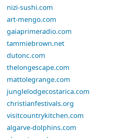
nizi-sushi.com
art-mengo.com
gaiaprimeradio.com
tammiebrown.net
dutonc.com
thelongescape.com
mattolegrange.com
junglelodgecostarica.com
christianfestivals.org
visitcountrykitchen.com
algarve-dolphins.com