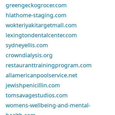
greengeckogrocer.com
hlathome-staging.com
wokteriyakitargetmall.com
lexingtondentalcenter.com
sydneyellis.com
crowndialysis.org
restauranttrainingprogram.com
allamericanpoolservice.net
jewishpenicillin.com
tomsavagestudios.com
womens-wellbeing-and-mental-