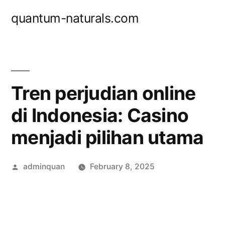
Skip
quantum-naturals.com
to
content
Tren perjudian online
di Indonesia: Casino
menjadi pilihan utama
Posted
adminquan
February 8, 2025
by