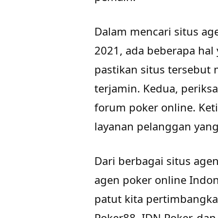
Dalam mencari situs age
2021, ada beberapa hal 
pastikan situs tersebut
terjamin. Kedua, periksa
forum poker online. Keti
layanan pelanggan yang
Dari berbagai situs agen
agen poker online Indo
patut kita pertimbangka
Poker88, IDN Poker, da