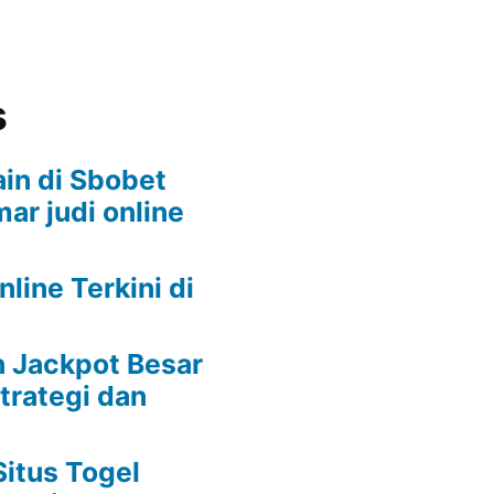
s
in di Sbobet
r judi online
line Terkini di
 Jackpot Besar
trategi dan
itus Togel