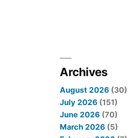
Archives
August 2026
(30)
July 2026
(151)
June 2026
(70)
March 2026
(5)