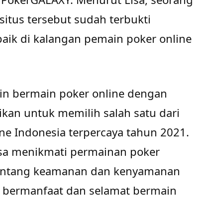
-situs tersebut sudah terbukti
baik di kalangan pemain poker online
gin bermain poker online dengan
kan untuk memilih salah satu dari
ine Indonesia terpercaya tahun 2021.
sa menikmati permainan poker
 tentang keamanan dan kenyamanan
ni bermanfaat dan selamat bermain