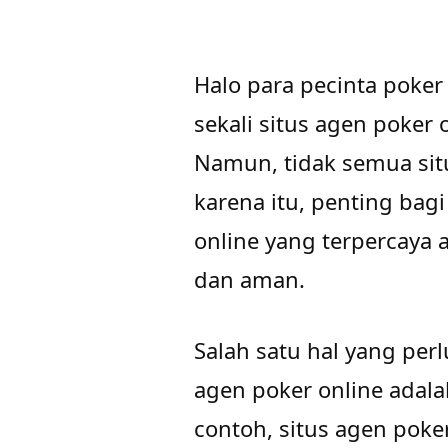
Halo para pecinta poker 
sekali situs agen poker 
Namun, tidak semua situ
karena itu, penting bag
online yang terpercaya
dan aman.
Salah satu hal yang perl
agen poker online adalah
contoh, situs agen poke