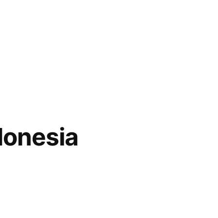
donesia