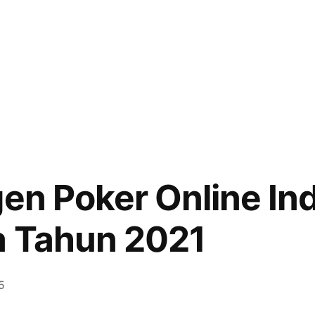
m
gen Poker Online In
a Tahun 2021
5