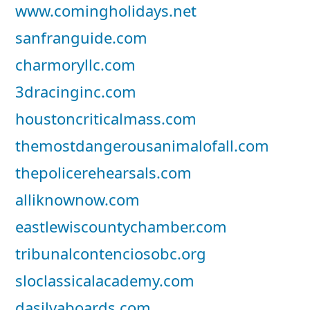
www.comingholidays.net
sanfranguide.com
charmoryllc.com
3dracinginc.com
houstoncriticalmass.com
themostdangerousanimalofall.com
thepolicerehearsals.com
alliknownow.com
eastlewiscountychamber.com
tribunalcontenciosobc.org
sloclassicalacademy.com
dasilvaboards.com