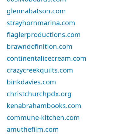
glennabatson.com
strayhornmarina.com
flaglerproductions.com
brawndefinition.com
continentalicecream.com
crazycreekquilts.com
binkdavies.com
christchurchpdx.org
kenabrahambooks.com
commune-kitchen.com
amuthefilm.com