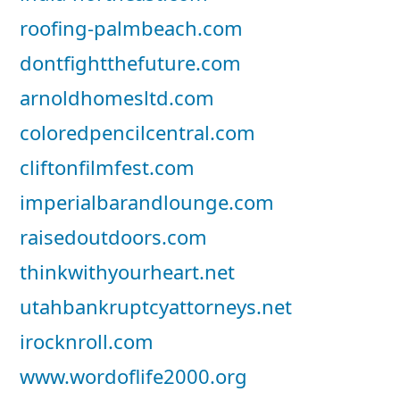
roofing-palmbeach.com
dontfightthefuture.com
arnoldhomesltd.com
coloredpencilcentral.com
cliftonfilmfest.com
imperialbarandlounge.com
raisedoutdoors.com
thinkwithyourheart.net
utahbankruptcyattorneys.net
irocknroll.com
www.wordoflife2000.org