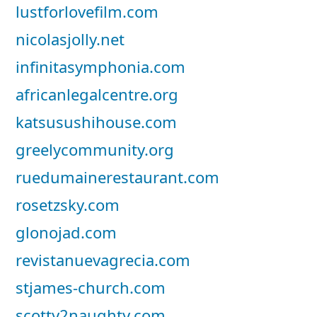
lustforlovefilm.com
nicolasjolly.net
infinitasymphonia.com
africanlegalcentre.org
katsusushihouse.com
greelycommunity.org
ruedumainerestaurant.com
rosetzsky.com
glonojad.com
revistanuevagrecia.com
stjames-church.com
scotty2naughty.com