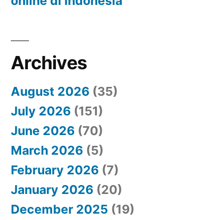
online di Indonesia
Archives
August 2026
(35)
July 2026
(151)
June 2026
(70)
March 2026
(5)
February 2026
(7)
January 2026
(20)
December 2025
(19)