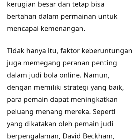
kerugian besar dan tetap bisa
bertahan dalam permainan untuk
mencapai kemenangan.
Tidak hanya itu, faktor keberuntungan
juga memegang peranan penting
dalam judi bola online. Namun,
dengan memiliki strategi yang baik,
para pemain dapat meningkatkan
peluang menang mereka. Seperti
yang dikatakan oleh pemain judi
berpengalaman, David Beckham,