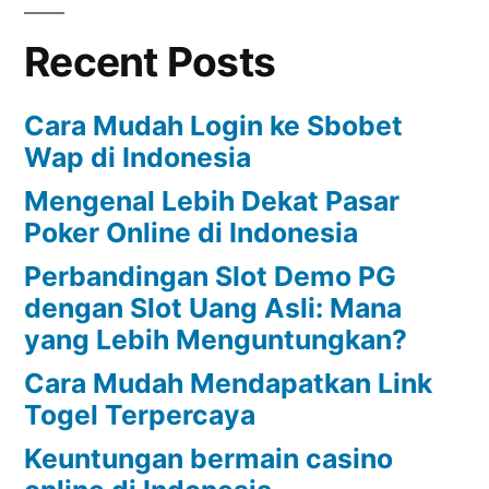
Recent Posts
Cara Mudah Login ke Sbobet
Wap di Indonesia
Mengenal Lebih Dekat Pasar
Poker Online di Indonesia
Perbandingan Slot Demo PG
dengan Slot Uang Asli: Mana
yang Lebih Menguntungkan?
Cara Mudah Mendapatkan Link
Togel Terpercaya
Keuntungan bermain casino