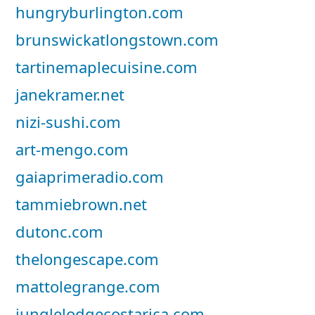
hungryburlington.com
brunswickatlongstown.com
tartinemaplecuisine.com
janekramer.net
nizi-sushi.com
art-mengo.com
gaiaprimeradio.com
tammiebrown.net
dutonc.com
thelongescape.com
mattolegrange.com
junglelodgecostarica.com