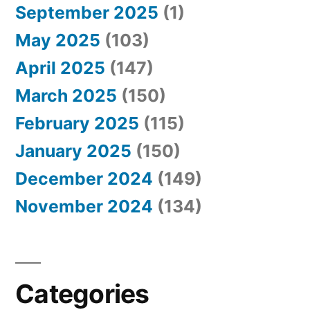
September 2025
(1)
May 2025
(103)
April 2025
(147)
March 2025
(150)
February 2025
(115)
January 2025
(150)
December 2024
(149)
November 2024
(134)
Categories