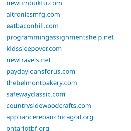
newtimbuktu.com
altronicsmfg.com
eatbaconhill.com
programmingassignmentshelp.net
kidssleepover.com
newtravels.net
paydayloansforus.com
thebelmontbakery.com
safewayclassic.com
countrysidewoodcrafts.com
appliancerepairchicagoil.org
ontariotbf.org