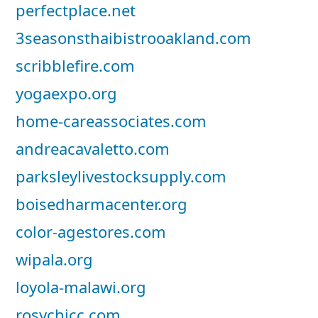
perfectplace.net
3seasonsthaibistrooakland.com
scribblefire.com
yogaexpo.org
home-careassociates.com
andreacavaletto.com
parksleylivestocksupply.com
boisedharmacenter.org
color-agestores.com
wipala.org
loyola-malawi.org
rosychicc.com