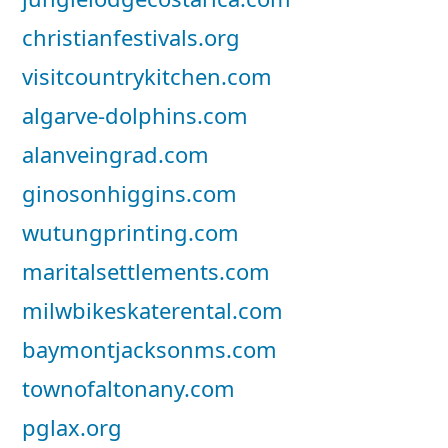
christianfestivals.org
visitcountrykitchen.com
algarve-dolphins.com
alanveingrad.com
ginosonhiggins.com
wutungprinting.com
maritalsettlements.com
milwbikeskaterental.com
baymontjacksonms.com
townofaltonany.com
pglax.org