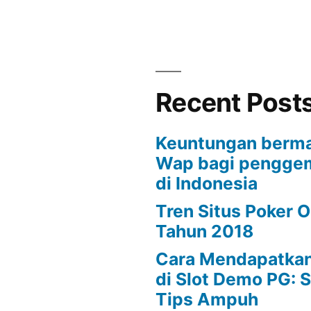
Recent Post
Keuntungan berma
Wap bagi penggema
di Indonesia
Tren Situs Poker On
Tahun 2018
Cara Mendapatkan
di Slot Demo PG: S
Tips Ampuh