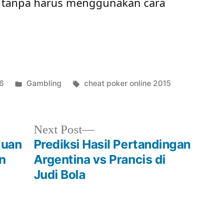
e tanpa harus menggunakan cara
Posted
Tags:
6
Gambling
cheat poker online 2015
in
Next
Next Post
post:
duan
Prediksi Hasil Pertandingan
n
Argentina vs Prancis di
Judi Bola