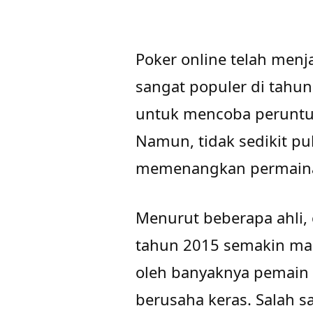
Poker online telah menj
sangat populer di tahun
untuk mencoba peruntu
Namun, tidak sedikit p
memenangkan permainan
Menurut beberapa ahli, 
tahun 2015 semakin mar
oleh banyaknya pemain 
berusaha keras. Salah s