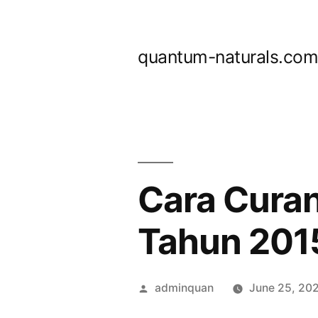
Skip
to
quantum-naturals.co
content
Cara Curan
Tahun 201
Posted
adminquan
June 25, 20
by