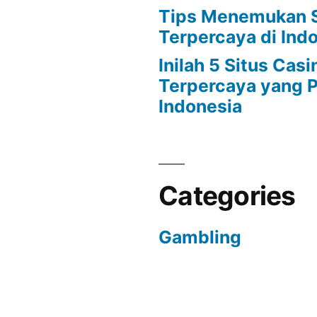
Tips Menemukan S
Terpercaya di Ind
Inilah 5 Situs Casi
Terpercaya yang P
Indonesia
Categories
Gambling