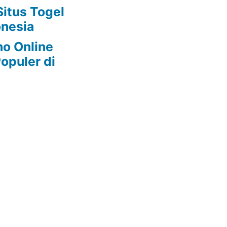
itus Togel
onesia
no Online
opuler di