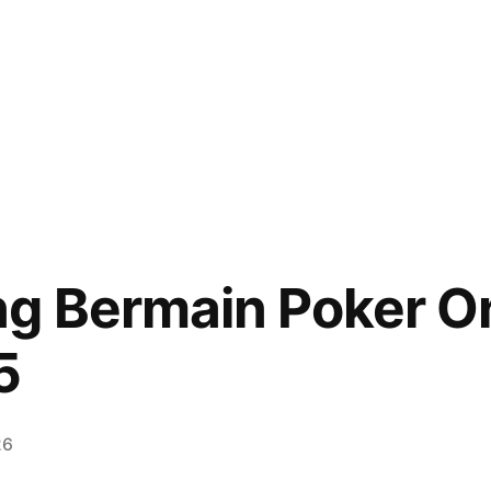
m
g Bermain Poker On
5
26