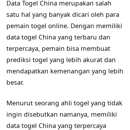
Data Togel China merupakan salah
satu hal yang banyak dicari oleh para
pemain togel online. Dengan memiliki
data togel China yang terbaru dan
terpercaya, pemain bisa membuat
prediksi togel yang lebih akurat dan
mendapatkan kemenangan yang lebih
besar.
Menurut seorang ahli togel yang tidak
ingin disebutkan namanya, memiliki
data togel China yang terpercaya