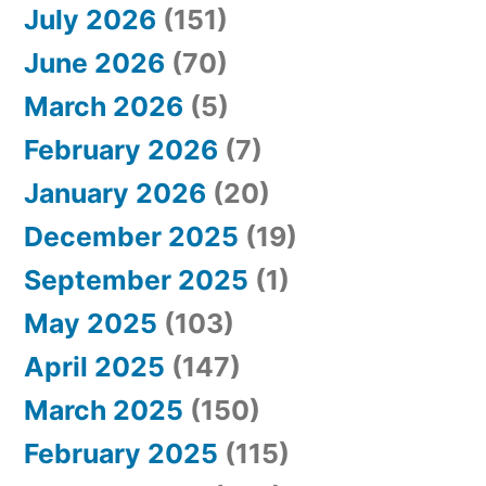
July 2026
(151)
June 2026
(70)
March 2026
(5)
February 2026
(7)
January 2026
(20)
December 2025
(19)
September 2025
(1)
May 2025
(103)
April 2025
(147)
March 2025
(150)
February 2025
(115)