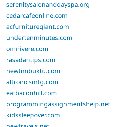
serenitysalonanddayspa.org
cedarcafeonline.com
acfurnituregiant.com
undertenminutes.com
omnivere.com
rasadantips.com
newtimbuktu.com
altronicsmfg.com
eatbaconhill.com
programmingassignmentshelp.net
kidssleepover.com
newtravels.net