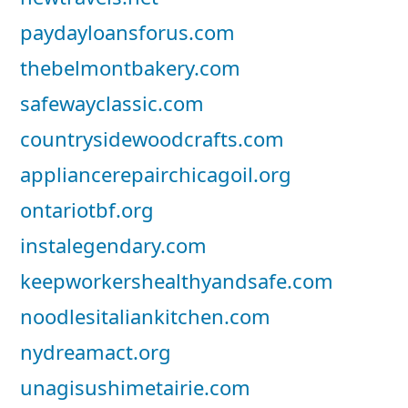
paydayloansforus.com
thebelmontbakery.com
safewayclassic.com
countrysidewoodcrafts.com
appliancerepairchicagoil.org
ontariotbf.org
instalegendary.com
keepworkershealthyandsafe.com
noodlesitaliankitchen.com
nydreamact.org
unagisushimetairie.com