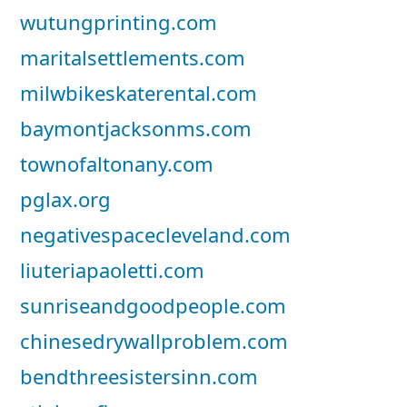
wutungprinting.com
maritalsettlements.com
milwbikeskaterental.com
baymontjacksonms.com
townofaltonany.com
pglax.org
negativespacecleveland.com
liuteriapaoletti.com
sunriseandgoodpeople.com
chinesedrywallproblem.com
bendthreesistersinn.com