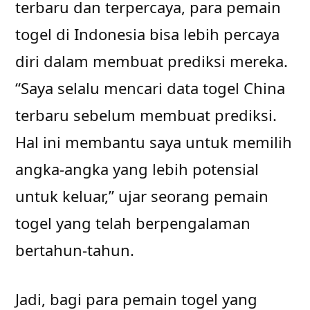
terbaru dan terpercaya, para pemain
togel di Indonesia bisa lebih percaya
diri dalam membuat prediksi mereka.
“Saya selalu mencari data togel China
terbaru sebelum membuat prediksi.
Hal ini membantu saya untuk memilih
angka-angka yang lebih potensial
untuk keluar,” ujar seorang pemain
togel yang telah berpengalaman
bertahun-tahun.
Jadi, bagi para pemain togel yang