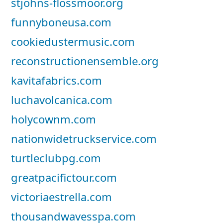
stjohns-flossmoor.org
funnyboneusa.com
cookiedustermusic.com
reconstructionensemble.org
kavitafabrics.com
luchavolcanica.com
holycownm.com
nationwidetruckservice.com
turtleclubpg.com
greatpacifictour.com
victoriaestrella.com
thousandwavesspa.com