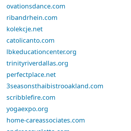
ovationsdance.com
ribandrhein.com
kolekcje.net
catolicanto.com
lbkeducationcenter.org
trinityriverdallas.org
perfectplace.net
3seasonsthaibistrooakland.com
scribblefire.com
yogaexpo.org
home-careassociates.com