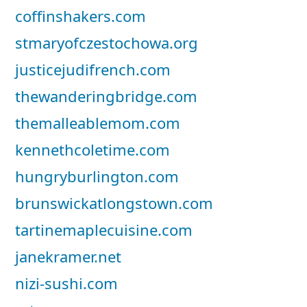
coffinshakers.com
stmaryofczestochowa.org
justicejudifrench.com
thewanderingbridge.com
themalleablemom.com
kennethcoletime.com
hungryburlington.com
brunswickatlongstown.com
tartinemaplecuisine.com
janekramer.net
nizi-sushi.com