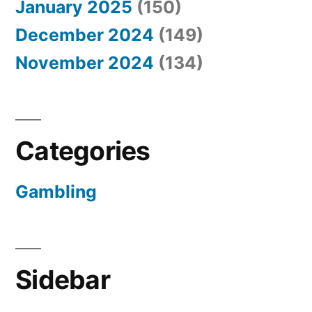
January 2025
(150)
December 2024
(149)
November 2024
(134)
Categories
Gambling
Sidebar