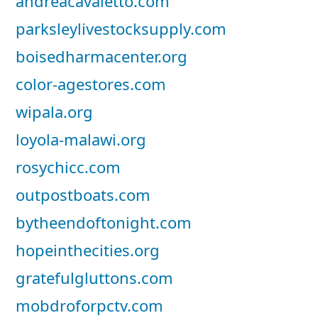
andreacavaletto.com
parksleylivestocksupply.com
boisedharmacenter.org
color-agestores.com
wipala.org
loyola-malawi.org
rosychicc.com
outpostboats.com
bytheendoftonight.com
hopeinthecities.org
gratefulgluttons.com
mobdroforpctv.com