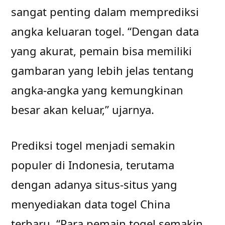
sangat penting dalam memprediksi
angka keluaran togel. “Dengan data
yang akurat, pemain bisa memiliki
gambaran yang lebih jelas tentang
angka-angka yang kemungkinan
besar akan keluar,” ujarnya.
Prediksi togel menjadi semakin
populer di Indonesia, terutama
dengan adanya situs-situs yang
menyediakan data togel China
terbaru. “Para pemain togel semakin