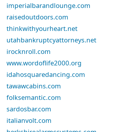
imperialbarandlounge.com
raisedoutdoors.com
thinkwithyourheart.net
utahbankruptcyattorneys.net
irocknroll.com
www.wordoflife2000.org
idahosquaredancing.com
tawawcabins.com
folksemantic.com
sardosbar.com
italianvolt.com
berkshirealarmssystems.com