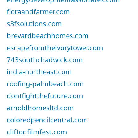
floraandfarmer.com
s3fsolutions.com
brevardbeachhomes.com
escapefromtheivorytower.com
743southchadwick.com
india-northeast.com
roofing-palmbeach.com
dontfightthefuture.com
arnoldhomesltd.com
coloredpencilcentral.com
cliftonfilmfest.com