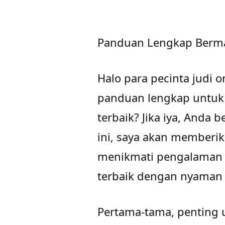
Panduan Lengkap Bermai
Halo para pecinta judi 
panduan lengkap untuk b
terbaik? Jika iya, Anda b
ini, saya akan memberi
menikmati pengalaman b
terbaik dengan nyaman
Pertama-tama, penting u