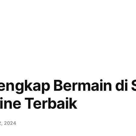
m
ngkap Bermain di 
ine Terbaik
2, 2024