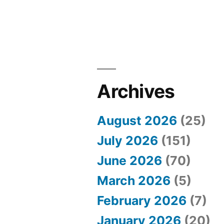
Archives
August 2026
(25)
July 2026
(151)
June 2026
(70)
March 2026
(5)
February 2026
(7)
January 2026
(20)