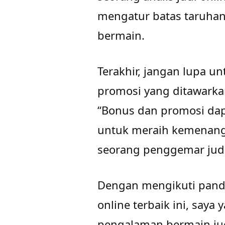
mengatur batas taruhan
bermain.
Terakhir, jangan lupa 
promosi yang ditawarkan 
“Bonus dan promosi da
untuk meraih kemenanga
seorang penggemar judi
Dengan mengikuti pandu
online terbaik ini, saya
pengalaman bermain jud