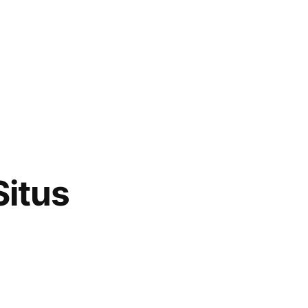
Situs