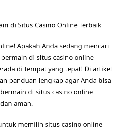
n di Situs Casino Online Terbaik
online! Apakah Anda sedang mencari
ermain di situs casino online
erada di tempat yang tepat! Di artikel
kan panduan lengkap agar Anda bisa
ermain di situs casino online
 dan aman.
ntuk memilih situs casino online