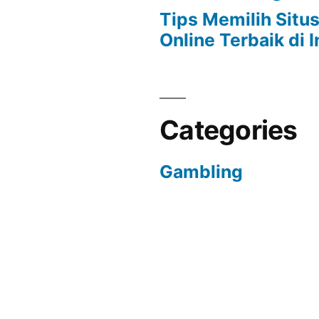
Tips Memilih Situs
Online Terbaik di 
Categories
Gambling