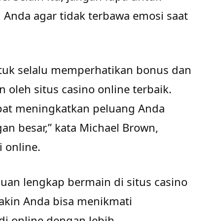
 Anda agar tidak terbawa emosi saat
untuk selalu memperhatikan bonus dan
oleh situs casino online terbaik.
pat meningkatkan peluang Anda
n besar,” kata Michael Brown,
 online.
an lengkap bermain di situs casino
 yakin Anda bisa menikmati
i online dengan lebih