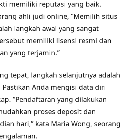
kti memiliki reputasi yang baik.
ang ahli judi online, “Memilih situs
dalah langkah awal yang sangat
tersebut memiliki lisensi resmi dan
an yang terjamin.”
ang tepat, langkah selanjutnya adalah
Pastikan Anda mengisi data diri
ap. “Pendaftaran yang dilakukan
udahkan proses deposit dan
dian hari,” kata Maria Wong, seorang
pengalaman.