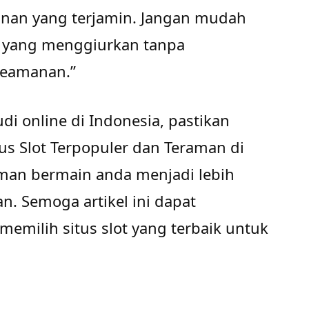
anan yang terjamin. Jangan mudah
i yang menggiurkan tanpa
keamanan.”
udi online di Indonesia, pastikan
tus Slot Terpopuler dan Teraman di
man bermain anda menjadi lebih
 Semoga artikel ini dapat
milih situs slot yang terbaik untuk