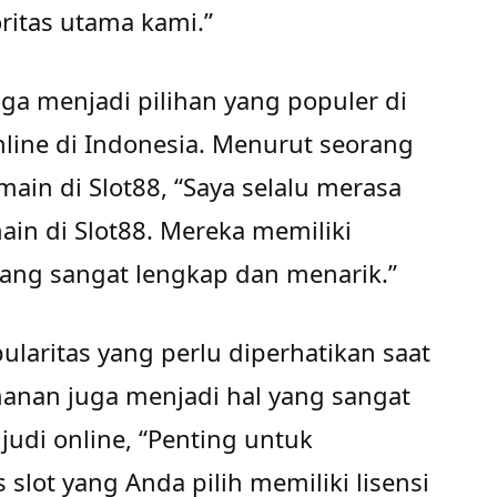
ritas utama kami.”
 juga menjadi pilihan yang populer di
line di Indonesia. Menurut seorang
ain di Slot88, “Saya selalu merasa
n di Slot88. Mereka memiliki
yang sangat lengkap dan menarik.”
laritas yang perlu diperhatikan saat
manan juga menjadi hal yang sangat
judi online, “Penting untuk
slot yang Anda pilih memiliki lisensi