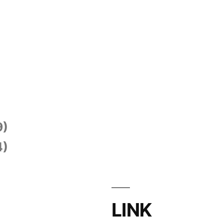
9)
4)
LINK