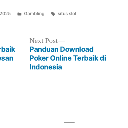
Posted
Tags:
 2025
Gambling
situs slot
in
Next
Next Post
post:
rbaik
Panduan Download
esan
Poker Online Terbaik di
Indonesia