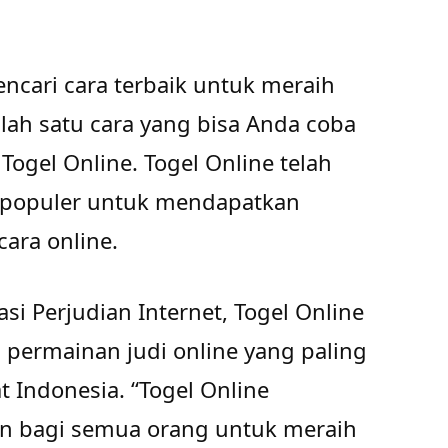
cari cara terbaik untuk meraih
alah satu cara yang bisa Anda coba
ogel Online. Togel Online telah
a populer untuk mendapatkan
cara online.
si Perjudian Internet, Togel Online
u permainan judi online yang paling
t Indonesia. “Togel Online
 bagi semua orang untuk meraih