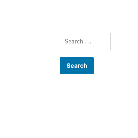
Search
for: