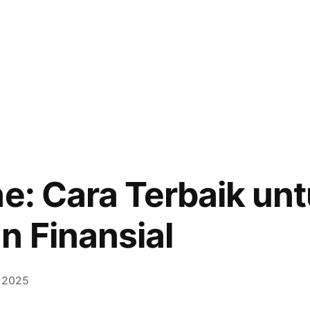
m
ne: Cara Terbaik un
 Finansial
, 2025