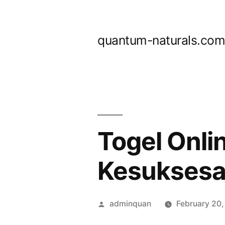
Skip
to
quantum-naturals.co
content
Togel Onli
Kesuksesan
Posted
adminquan
February 20
by