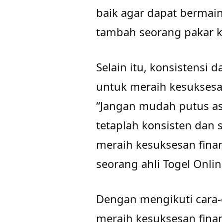
baik agar dapat berma
tambah seorang pakar 
Selain itu, konsistensi
untuk meraih kesuksesan
“Jangan mudah putus as
tetaplah konsisten dan 
meraih kesuksesan finan
seorang ahli Togel Onlin
Dengan mengikuti cara-c
meraih kesuksesan finans